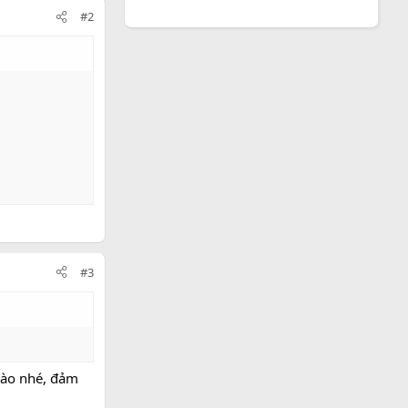
#2
#3
nào nhé, đảm