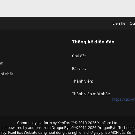
Liên hệ
Qu
?
Thống kê diễn đàn
Chủ đề
an
Bài viết
ới nhất
Thành viên
Thành viên mới nhất
https://zix.
®
Community platform by XenForo
© 2010-2026 XenForo Ltd.
s site powered by
add-ons from DragonByte™
©2011-2026
DragonByte Technolog
n by:
Pixel Exit
Website đang hoạt động thử nghiệm, chờ giấy phép MXH của Bộ TT