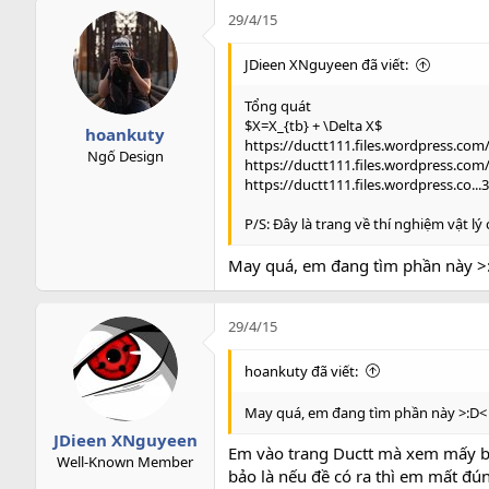
c
29/4/15
t
i
JDieen XNguyeen đã viết:
o
n
Tổng quát
s
$X=X_{tb} + \Delta X$
hoankuty
:
https://ductt111.files.wordpress.com
Ngố Design
https://ductt111.files.wordpress.com
https://ductt111.files.wordpress.co.
P/S: Đây là trang về thí nghiệm vật l
May quá, em đang tìm phần này >
29/4/15
hoankuty đã viết:
May quá, em đang tìm phần này >:D<
JDieen XNguyeen
Em vào trang Ductt mà xem mấy bài
Well-Known Member
bảo là nếu đề có ra thì em mất đún