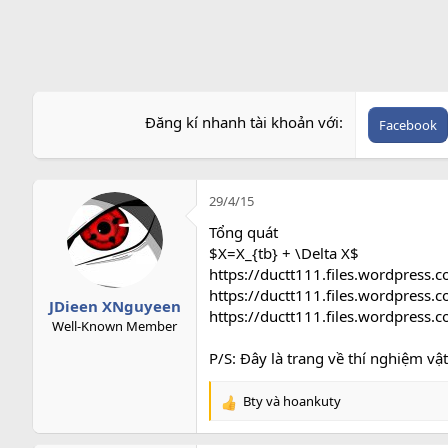
r
Đăng kí nhanh tài khoản với
Facebook
29/4/15
Tổng quát
$X=X_{tb} + \Delta X$
https://ductt111.files.wordpress
https://ductt111.files.wordpress
JDieen XNguyeen
https://ductt111.files.wordpress
Well-Known Member
P/S: Đây là trang về thí nghiệm vậ
Bty
và
hoankuty
R
e
a