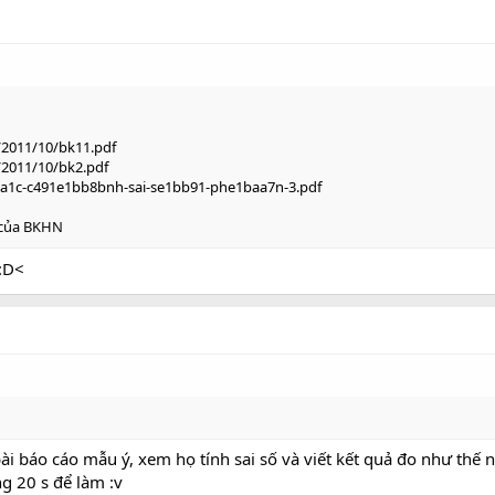
/2011/10/bk11.pdf
/2011/10/bk2.pdf
..3a1c-c491e1bb8bnh-sai-se1bb91-phe1baa7n-3.pdf
ý của BKHN
:D<
 báo cáo mẫu ý, xem họ tính sai số và viết kết quả đo như thế 
g 20 s để làm :v