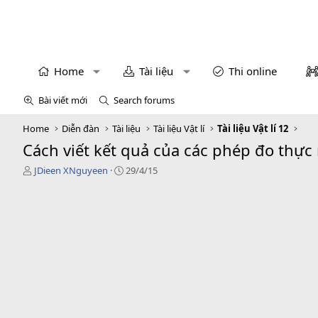
Home
Tài liệu
Thi online
Bài viết mới
Search forums
Home
Diễn đàn
Tài liệu
Tài liệu Vật lí
Tài liệu Vật lí 12
Cách viết kết quả của các phép đo thự
T
N
JDieen XNguyeen
29/4/15
h
g
r
à
e
y
a
g
d
ử
s
i
t
a
r
t
e