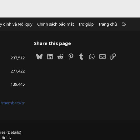
R
y định và Nội quy
Chính sách bảo mật
Trợ giúp
Trang chủ
S
S
Share this page
Bluesky
LinkedIn
Reddit
Pinterest
Tumblr
WhatsApp
Email
Link
237,512
277,422
139,445
vn/members/tr
ies
(
Details
)
 & TT.