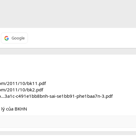
Google
.com/2011/10/bk11.pdf
.com/2011/10/bk2.pdf
.co...3a1c-c491e1bb8bnh-sai-se1bb91-phe1baa7n-3.pdf
t lý của BKHN