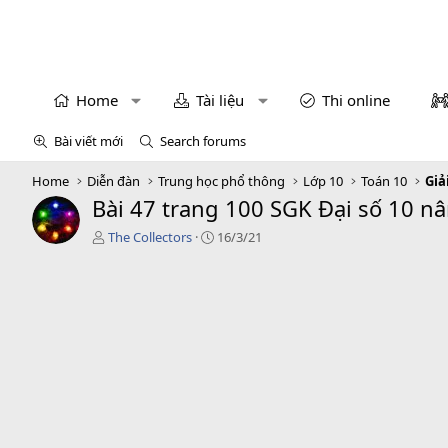
Home
Tài liệu
Thi online
Bài viết mới
Search forums
Home
Diễn đàn
Trung học phổ thông
Lớp 10
Toán 10
Giả
Bài 47 trang 100 SGK Đại số 10 n
T
C
The Collectors
16/3/21
á
r
c
e
g
a
i
t
ả
i
o
n
d
a
t
e