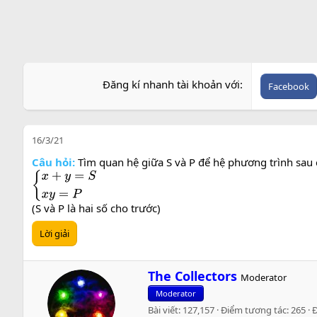
Đăng kí nhanh tài khoản với
Facebook
16/3/21
Câu hỏi:
Tìm quan hệ giữa S và P để hệ phương trình sau 
{
x
+
y
=
S
x
y
=
P
(S và P là hai số cho trước)
Lời giải
W
The Collectors
Moderator
r
Moderator
i
Bài viết
127,157
Điểm tương tác
265
t