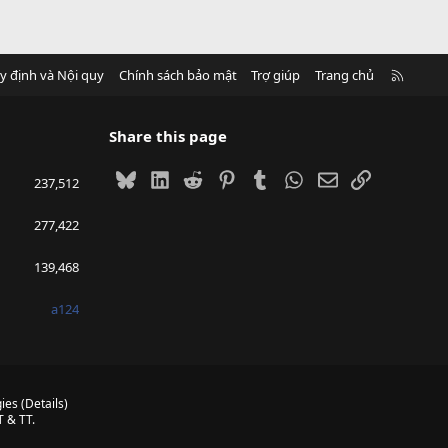
R
y định và Nội quy
Chính sách bảo mật
Trợ giúp
Trang chủ
S
S
Share this page
Bluesky
LinkedIn
Reddit
Pinterest
Tumblr
WhatsApp
Email
Link
237,512
277,422
139,468
a124
ies
(
Details
)
 & TT.