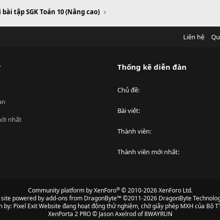
i bài tập SGK Toán 10 (Nâng cao)
Liên hệ
Qu
?
Thống kê diễn đàn
Chủ đề
an
Bài viết
ới nhất
Thành viên
Thành viên mới nhất
®
Community platform by XenForo
© 2010-2026 XenForo Ltd.
s site powered by
add-ons from DragonByte™
©2011-2026
DragonByte Technolog
n by:
Pixel Exit
Website đang hoạt động thử nghiệm, chờ giấy phép MXH của Bộ TT
XenPorta 2 PRO
© Jason Axelrod of
8WAYRUN