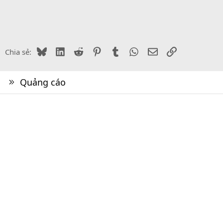
Bluesky
LinkedIn
Reddit
Pinterest
Tumblr
WhatsApp
Email
Link
Chia sẻ:
Quảng cáo