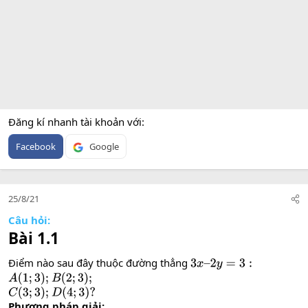
Đăng kí nhanh tài khoản với
Facebook
Google
25/8/21
Câu hỏi:
Bài 1.1
Điểm nào sau đây thuộc đường thẳng
3
x
–
2
y
=
3
:
A
(
1
;
3
)
;
B
(
2
;
3
)
;
C
(
3
;
3
)
;
D
(
4
;
3
)
?
Phương pháp giải: