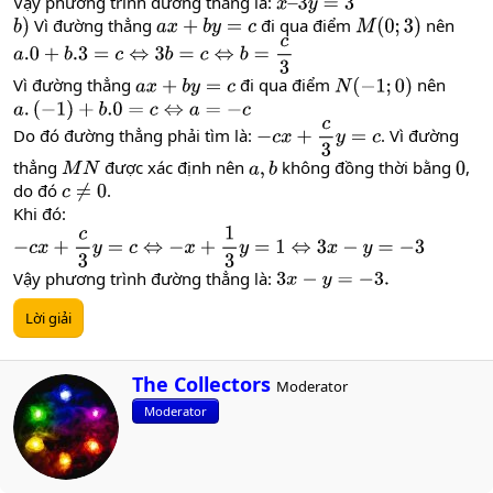
Vậy phương trình đường thẳng là:
x
–
3
y
=
3
Vì đường thẳng
đi qua điểm
nên
b
)
a
x
+
b
y
=
c
M
(
0
;
3
)
a
.0
+
b
.3
=
c
⇔
3
b
=
c
⇔
b
=
c
3
Vì đường thẳng
đi qua điểm
nên
a
x
+
b
y
=
c
N
(
−
1
;
0
)
a
.
(
−
1
)
+
b
.0
=
c
⇔
a
=
−
c
Do đó đường thẳng phải tìm là:
. Vì đường
−
c
x
+
c
3
y
=
c
thẳng
được xác định nên
không đồng thời bằng
,
M
N
a
,
b
0
do đó
.
c
≠
0
Khi đó:
−
c
x
+
c
3
y
=
c
⇔
−
x
+
1
3
y
=
1
⇔
3
x
−
y
=
−
3
Vậy phương trình đường thẳng là:
3
x
−
y
=
−
3.
Lời giải
W
The Collectors
Moderator
r
Moderator
i
t
t
e