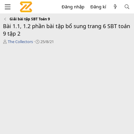
Đăng nhập
Đăng kí
Giải bài tập SBT Toán 9
Bài 1.1, 1.2 phần bài tập bổ sung trang 6 SBT toán
9 tập 2
T
C
The Collectors
25/8/21
á
r
c
e
g
a
i
t
ả
i
o
n
d
a
t
e