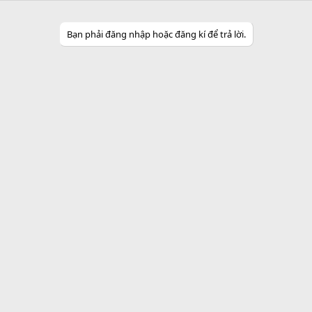
n
b
y
Bạn phải đăng nhập hoặc đăng kí để trả lời.