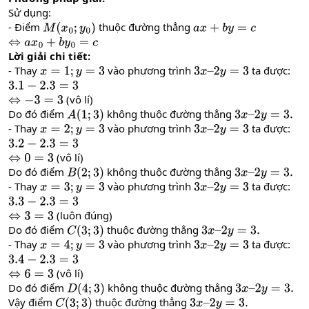
Sử dụng:
- Điểm
thuộc đường thẳng
M
(
x
0
;
y
0
)
a
x
+
b
y
=
c
⇔
a
x
0
+
b
y
0
=
c
Lời giải chi tiết:
- Thay
vào phương trình
ta được:
x
=
1
;
y
=
3
3
x
–
2
y
=
3
3.1
−
2.3
=
3
(vô lí)
⇔
−
3
=
3
Do đó điểm
không thuộc đường thẳng
A
(
1
;
3
)
3
x
–
2
y
=
3.
- Thay
vào phương trình
ta được:
x
=
2
;
y
=
3
3
x
–
2
y
=
3
3.2
−
2.3
=
3
(vô lí)
⇔
0
=
3
Do đó điểm
không thuộc đường thẳng
B
(
2
;
3
)
3
x
–
2
y
=
3.
- Thay
vào phương trình
ta được:
x
=
3
;
y
=
3
3
x
–
2
y
=
3
3.3
−
2.3
=
3
(luôn đúng)
⇔
3
=
3
Do đó điểm
thuộc đường thẳng
C
(
3
;
3
)
3
x
–
2
y
=
3.
- Thay
vào phương trình
ta được:
x
=
4
;
y
=
3
3
x
–
2
y
=
3
3.4
−
2.3
=
3
(vô lí)
⇔
6
=
3
Do đó điểm
không thuộc đường thẳng
D
(
4
;
3
)
3
x
–
2
y
=
3.
Vậy điểm
thuộc đường thẳng
C
(
3
;
3
)
3
x
–
2
y
=
3.