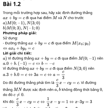
Bài 1.2
Trong mỗi trường hợp sau, hãy xác định đường thẳng
đi qua hai điểm
và
cho trước
a
x
+
b
y
=
c
M
N
a
)
M
(
0
;
−
1
)
,
N
(
3
;
0
)
b
)
M
(
0
;
3
)
,
N
(
−
1
;
0
)
Phương pháp giải:
Sử dụng:
- Đường thẳng
đi qua điểm
a
x
+
b
y
=
c
M
(
x
0
;
y
0
)
⇔
a
x
0
+
b
y
0
=
c
Lời giải chi tiết:
Vì đường thẳng
đi qua điểm
nên
a
)
a
x
+
b
y
=
c
M
(
0
;
−
1
)
a
.0
+
b
.
(
−
1
)
=
c
⇔
b
=
−
c
Vì đường thẳng
đi qua điểm
nên
a
x
+
b
y
=
c
N
(
3
;
0
)
a
.3
+
b
.0
=
c
⇔
3
a
=
c
⇔
a
=
c
3
Do đó đường thẳng phải tìm là
. Vì đường
c
3
x
−
c
y
=
c
thẳng
được xác định nên
không đồng thời bằng
,
M
N
a
,
b
0
do đó
.
c
≠
0
Khi đó:
c
3
x
−
c
y
=
c
⇔
1
3
x
−
y
=
1
⇔
x
–
3
y
=
3