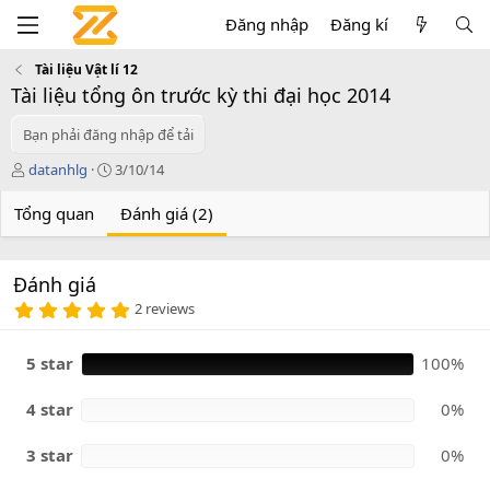
Đăng nhập
Đăng kí
Tài liệu Vật lí 12
Tài liệu tổng ôn trước kỳ thi đại học 2014
Bạn phải đăng nhập để tải
T
C
datanhlg
3/10/14
á
r
c
e
Tổng quan
Đánh giá (2)
g
a
i
t
ả
i
Đánh giá
o
5
n
2 reviews
.
d
0
a
0
5 star
100%
t
s
e
a
o
4 star
0%
3 star
0%