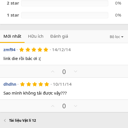
2 star
0%
1 star
0%
Mới nhất
Hữu ích
Đánh giá
Bộ lọc
5
14/12/14
zmf94
.
0
link die rồi bác ơi :(
0
s
U
D
0
a
o
p
o
v
w
5
10/11/14
dhdhn
.
o
n
0
Sao mình không tải được vậy???
t
v
0
s
e
o
U
D
0
a
t
o
p
o
e
v
w
Tài liệu Vật lí 12
o
n