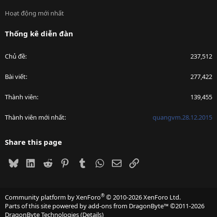
Hoạt động mới nhất
Thống kê diễn đàn
Chủ đề
237,512
Bài viết
277,422
Thành viên
139,455
Thành viên mới nhất
quangvm.28.12.2015
Share this page
Bluesky
LinkedIn
Reddit
Pinterest
Tumblr
WhatsApp
Email
Link
®
Community platform by XenForo
© 2010-2026 XenForo Ltd.
Parts of this site powered by
add-ons from DragonByte™
©2011-2026
DragonByte Technologies
(
Details
)