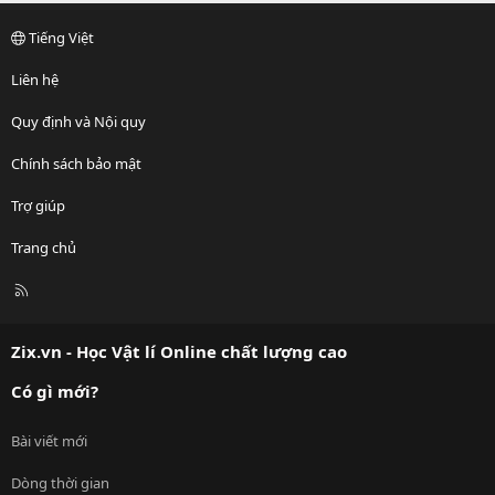
t
v
e
o
Tiếng Việt
t
e
Liên hệ
Quy định và Nội quy
Chính sách bảo mật
Trợ giúp
Trang chủ
R
S
S
Zix.vn - Học Vật lí Online chất lượng cao
Có gì mới?
Bài viết mới
Dòng thời gian