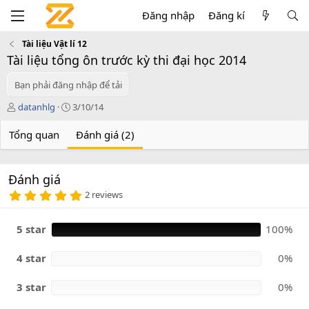
Đăng nhập
Đăng kí
Tài liệu Vật lí 12
Tài liệu tổng ôn trước kỳ thi đại học 2014
Bạn phải đăng nhập để tải
T
C
datanhlg
3/10/14
á
r
c
e
Tổng quan
Đánh giá (2)
g
a
i
t
ả
i
Đánh giá
o
5
n
2 reviews
.
d
0
a
0
5 star
100%
t
s
e
a
o
4 star
0%
3 star
0%