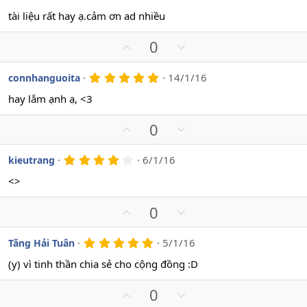
.
o
n
0
tài liệu rất hay ạ.cảm ơn ad nhiều
t
v
0
s
e
o
U
D
0
a
t
o
p
o
e
v
w
5
14/1/16
connhanguoita
.
o
n
0
hay lắm ạnh ạ, <3
t
v
0
s
e
o
U
D
0
a
t
o
p
o
e
v
w
4
6/1/16
kieutrang
.
o
n
0
<>
t
v
0
s
e
o
U
D
0
a
t
o
p
o
e
v
w
5
5/1/16
Tăng Hải Tuân
.
o
n
0
(y) vì tinh thần chia sẻ cho cộng đồng :D
t
v
0
s
e
o
U
D
0
a
t
o