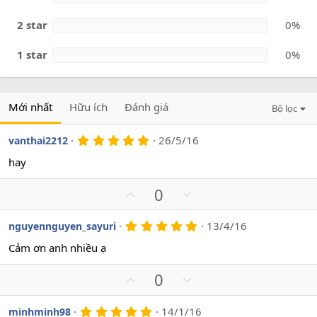
2 star
0%
1 star
0%
Mới nhất
Hữu ích
Đánh giá
Bộ lọc
5
26/5/16
vanthai2212
.
0
hay
0
s
U
D
0
a
o
p
o
v
w
5
13/4/16
nguyennguyen_sayuri
.
o
n
0
Cảm ơn anh nhiều ạ
t
v
0
s
e
o
U
D
0
a
t
o
p
o
e
v
w
5
14/1/16
minhminh98