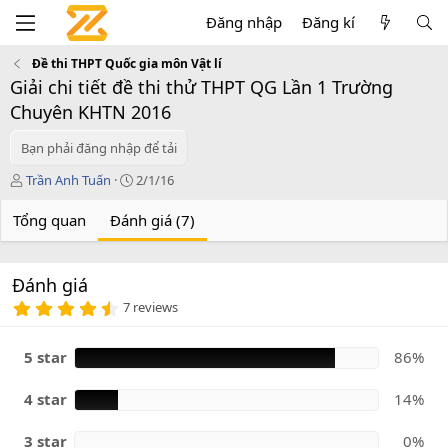
Đăng nhập
Đăng kí
Đề thi THPT Quốc gia môn Vật lí
Giải chi tiết đề thi thử THPT QG Lần 1 Trường
Chuyên KHTN 2016
Bạn phải đăng nhập để tải
T
C
Trần Anh Tuấn
2/1/16
á
r
c
e
Tổng quan
Đánh giá (7)
g
a
i
t
ả
i
Đánh giá
o
4
n
7 reviews
.
d
8
a
6
5 star
86%
t
s
e
a
o
4 star
14%
3 star
0%