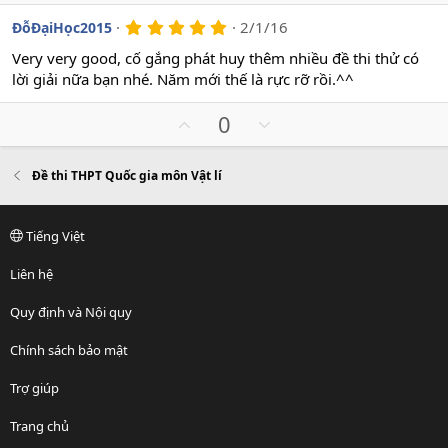
p
o
e
v
w
5
2/1/16
ĐỗĐạiHọc2015
.
o
n
0
Very very good, cố gắng phát huy thêm nhiều đề thi thử có
t
v
0
lời giải nữa bạn nhé. Năm mới thế là rực rỡ rồi.^^
s
e
o
a
t
o
U
D
0
e
p
o
v
w
Đề thi THPT Quốc gia môn Vật lí
o
n
t
v
e
o
Tiếng Việt
t
e
Liên hệ
Quy định và Nội quy
Chính sách bảo mật
Trợ giúp
Trang chủ