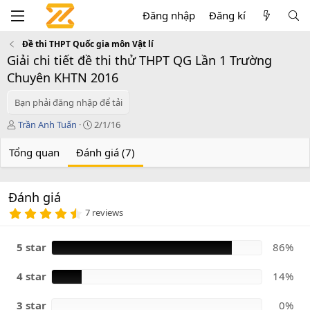
Đăng nhập
Đăng kí
Đề thi THPT Quốc gia môn Vật lí
Giải chi tiết đề thi thử THPT QG Lần 1 Trường
Chuyên KHTN 2016
Bạn phải đăng nhập để tải
T
C
Trần Anh Tuấn
2/1/16
á
r
c
e
Tổng quan
Đánh giá (7)
g
a
i
t
ả
i
Đánh giá
o
4
n
7 reviews
.
d
8
a
6
5 star
86%
t
s
e
a
o
4 star
14%
3 star
0%