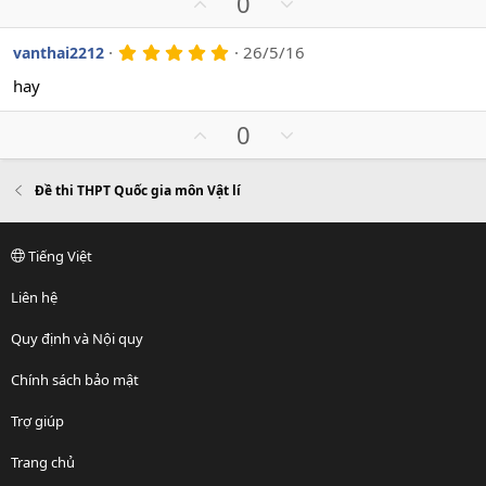
U
D
0
a
t
o
p
o
e
v
w
5
26/5/16
vanthai2212
.
o
n
0
hay
t
v
0
s
e
o
U
D
0
a
t
o
p
o
e
v
w
Đề thi THPT Quốc gia môn Vật lí
o
n
t
v
e
o
Tiếng Việt
t
e
Liên hệ
Quy định và Nội quy
Chính sách bảo mật
Trợ giúp
Trang chủ