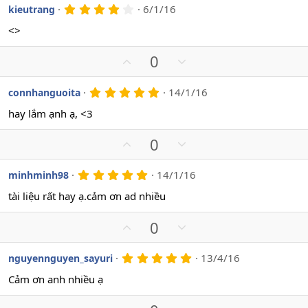
e
v
w
4
6/1/16
kieutrang
.
o
n
0
<>
t
v
0
s
e
o
U
D
0
a
t
o
p
o
e
v
w
5
14/1/16
connhanguoita
.
o
n
0
hay lắm ạnh ạ, <3
t
v
0
s
e
o
U
D
0
a
t
o
p
o
e
v
w
5
14/1/16
minhminh98
.
o
n
0
tài liệu rất hay ạ.cảm ơn ad nhiều
t
v
0
s
e
o
U
D
0
a
t
o
p
o
e
v
w
5
13/4/16
nguyennguyen_sayuri
.
o
n
0
Cảm ơn anh nhiều ạ
t
v
0
s
e
o