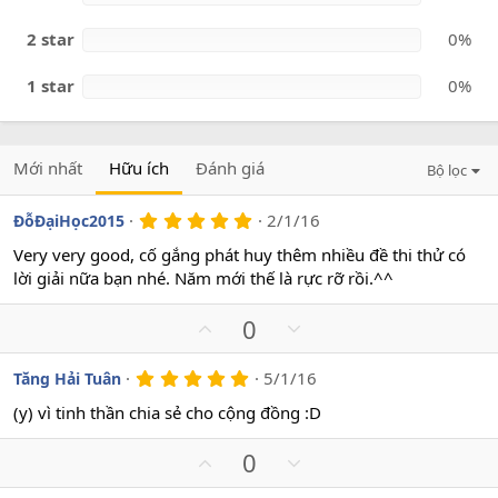
2 star
0%
1 star
0%
Mới nhất
Hữu ích
Đánh giá
Bộ lọc
5
2/1/16
ĐỗĐạiHọc2015
.
0
Very very good, cố gắng phát huy thêm nhiều đề thi thử có
0
lời giải nữa bạn nhé. Năm mới thế là rực rỡ rồi.^^
s
a
o
U
D
0
p
o
v
w
5
5/1/16
Tăng Hải Tuân
.
o
n
0
(y) vì tinh thần chia sẻ cho cộng đồng :D
t
v
0
s
e
o
U
D
0
a
t
o
p
o