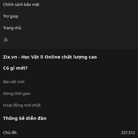
Chính sách bảo mật
Trợ giúp
Trang chủ
R
S
S
Zix.vn - Học Vật lí Online chất lượng cao
Có gì mới?
Bài viết mới
Dòng thời gian
Hoạt động mới nhất
Thống kê diễn đàn
Chủ đề
237,512