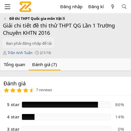
Đăng nhập
Đăng kí
Đề thi THPT Quốc gia môn Vật lí
Giải chi tiết đề thi thử THPT QG Lần 1 Trường
Chuyên KHTN 2016
Bạn phải đăng nhập để tải
T
C
Trần Anh Tuấn
2/1/16
á
r
c
e
Tổng quan
Đánh giá (7)
g
a
i
t
ả
i
Đánh giá
o
4
n
7 reviews
.
d
8
a
6
5 star
86%
t
s
e
a
o
4 star
14%
3 star
0%