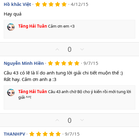
e
v
w
5
4/12/15
Hồ khắc Việt
.
o
n
0
Hay quá
t
v
0
s
e
o
Tăng Hải Tuân
Cảm ơn em <3
a
t
o
e
U
D
0
p
o
v
w
5
9/7/15
Nguyễn Minh Hiền
.
o
n
0
Câu 43 có lẽ là lí do anh tung lời giải chi tiết muộn thế :)
t
v
0
Rất hay. Cảm ơn anh ạ :3
s
e
o
a
t
o
Tăng Hải Tuân
Câu 43 anh chờ Bộ cho ý kiến rồi mới tung lời
e
giải ^^!
U
D
0
p
o
v
w
5
9/7/15
THANHPV
.