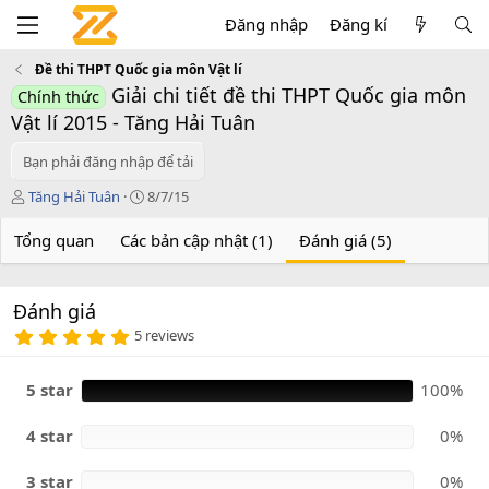
Đăng nhập
Đăng kí
Đề thi THPT Quốc gia môn Vật lí
Giải chi tiết đề thi THPT Quốc gia môn
Chính thức
Vật lí 2015 - Tăng Hải Tuân
Bạn phải đăng nhập để tải
T
C
Tăng Hải Tuân
8/7/15
á
r
c
e
Tổng quan
Các bản cập nhật (1)
Đánh giá (5)
g
a
i
t
ả
i
Đánh giá
o
5
n
5 reviews
.
d
0
a
0
5 star
100%
t
s
e
a
o
4 star
0%
3 star
0%