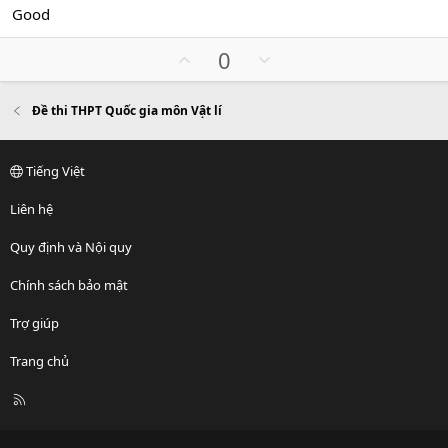
o
n
0
Good
t
v
0
s
e
o
U
D
0
a
t
o
p
o
e
v
w
Đề thi THPT Quốc gia môn Vật lí
o
n
t
v
e
o
Tiếng Việt
t
e
Liên hệ
Quy định và Nội quy
Chính sách bảo mật
Trợ giúp
Trang chủ
R
S
S