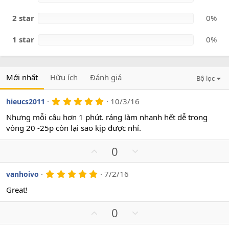
2 star
0%
1 star
0%
Mới nhất
Hữu ích
Đánh giá
Bộ lọc
5
10/3/16
hieucs2011
.
0
Nhưng mỗi câu hơn 1 phút. ráng làm nhanh hết dễ trong
0
vòng 20 -25p còn lại sao kịp được nhỉ.
s
a
o
U
D
0
p
o
v
w
5
7/2/16
vanhoivo
.
o
n
0
Great!
t
v
0
s
e
o
U
D
0
a
t
o
p
o