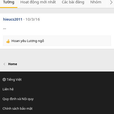
Tường
Hoạt động mới nhất
Các bài đăng
Nhóm
Giớ
10/3/16
hieucs2011
...
Hoan yêu Lương ngố
R
e
a
c
t
Home
i
o
n
s
Tiếng Việt
:
Liên hệ
Quy định và Nội quy
Chính sách bảo mật