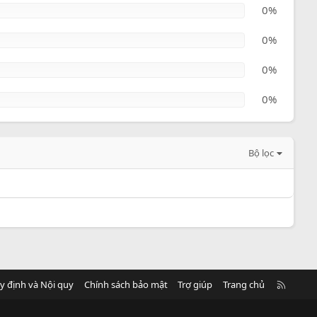
0%
0%
0%
0%
Bộ lọc
R
y định và Nội quy
Chính sách bảo mật
Trợ giúp
Trang chủ
S
S