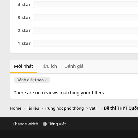
o
4 star
3 star
2 star
1 star
Mới nhất
Hữu ích
Đánh giá
Đánh giá:
1 sao
There are no reviews matching your filters.
Home
Tài liệu
Trung học phổ thông
Vật lí
Đề thi THPT Quốc
Change width
Tiếng Việt