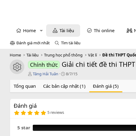
Home
Tài liệu
Thi online
Đánh giá mới nhất
Tìm tài liệu
Home
Tài liệu
Trung học phổ thông
Vật lí
Đề thi THPT Quốc
Giải chi tiết đề thi TH
Chính thức
icon tài liệu
T
C
Tăng Hải Tuân
8/7/15
á
r
c
e
Tổng quan
Các bản cập nhật (1)
Đánh giá (5)
g
a
i
t
ả
i
Đánh giá
o
5
n
5 reviews
.
d
0
a
0
5 star
t
s
e
a