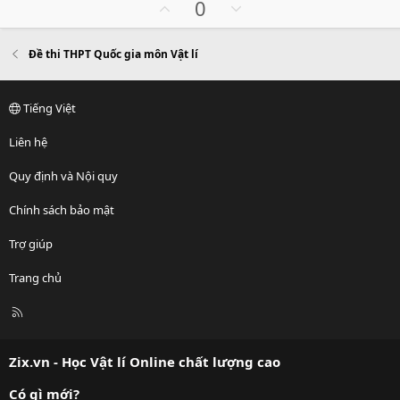
o
U
D
0
e
p
o
v
w
Đề thi THPT Quốc gia môn Vật lí
o
n
t
v
e
o
Tiếng Việt
t
e
Liên hệ
Quy định và Nội quy
Chính sách bảo mật
Trợ giúp
Trang chủ
R
S
S
Zix.vn - Học Vật lí Online chất lượng cao
Có gì mới?