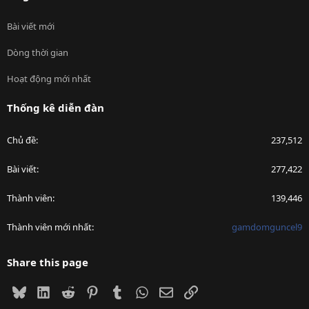
Bài viết mới
Dòng thời gian
Hoạt động mới nhất
Thống kê diễn đàn
Chủ đề
237,512
Bài viết
277,422
Thành viên
139,446
Thành viên mới nhất
gamdomguncel9
Share this page
Bluesky
LinkedIn
Reddit
Pinterest
Tumblr
WhatsApp
Email
Link