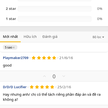
2 star
0%
1 star
0%
Mới nhất
Hữu ích
Đánh giá
Bộ lọc
5 sao
5
21/6/16
Playmaker2709
.
0
good
0
s
U
D
0
a
o
p
o
v
w
5
25/2/16
D/D/D Lucifier
.
o
n
0
Hay nhưng anh/ chị có thể tách riêng phần đáp án và đề ra
t
v
0
không ạ?
s
e
o
a
t