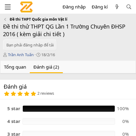
Đăng nhập
Đăng kí
Đề thi THPT Quốc gia môn Vật lí
Đề thi thử THPT QG Lần 1 Trường Chuyên ĐHSP
2016 ( kèm giải chi tiết )
Bạn phải đăng nhập để tải
T
C
Trần Anh Tuấn
18/2/16
á
r
c
e
Tổng quan
Đánh giá (2)
g
a
i
t
ả
i
Đánh giá
o
5
n
2 reviews
.
d
0
a
0
5 star
100%
t
s
e
a
o
4 star
0%
3 star
0%