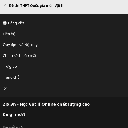
v
w
Đề thi THPT Quốc gia môn Vật lí
o
n
t
v
e
o
Tiếng Việt
t
e
Liên hệ
Quy định và Nội quy
Chính sách bảo mật
Trợ giúp
Trang chủ
R
S
S
Zix.vn - Học Vật lí Online chất lượng cao
Có gì mới?
Bài viết mới