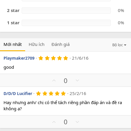
2 star
0%
1 star
0%
Mới nhất
Hữu ích
Đánh giá
Bộ lọc
5
21/6/16
Playmaker2709
.
0
good
0
s
U
D
0
a
o
p
o
v
w
5
25/2/16
D/D/D Lucifier
.
o
n
0
Hay nhưng anh/ chị có thể tách riêng phần đáp án và đề ra
t
v
0
không ạ?
s
e
o
a
t
o
U
D
0
e
p
o