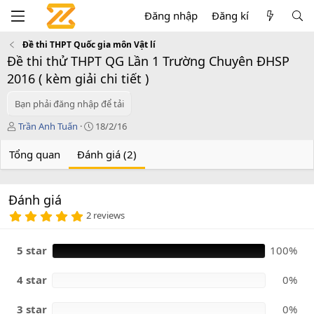
Đăng nhập
Đăng kí
Đề thi THPT Quốc gia môn Vật lí
Đề thi thử THPT QG Lần 1 Trường Chuyên ĐHSP
2016 ( kèm giải chi tiết )
Bạn phải đăng nhập để tải
T
C
Trần Anh Tuấn
18/2/16
á
r
c
e
Tổng quan
Đánh giá (2)
g
a
i
t
ả
i
Đánh giá
o
5
n
2 reviews
.
d
0
a
0
5 star
100%
t
s
e
a
o
4 star
0%
3 star
0%