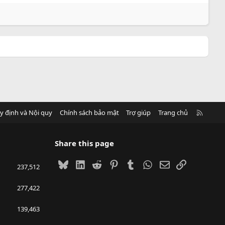
R
y định và Nội quy
Chính sách bảo mật
Trợ giúp
Trang chủ
S
S
Share this page
Bluesky
LinkedIn
Reddit
Pinterest
Tumblr
WhatsApp
Email
Link
237,512
277,422
139,463