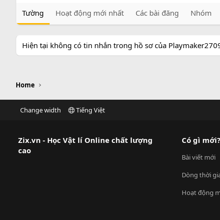
Tường
Hoạt động mới nhất
Các bài đăng
Nhóm
Hiện tại không có tin nhắn trong hồ sơ của Playmaker270
Home
Change width
Tiếng Việt
Zix.vn - Học Vật lí Online chất lượng
Có gì mới
cao
Bài viết mới
Dòng thời gi
Hoạt động m