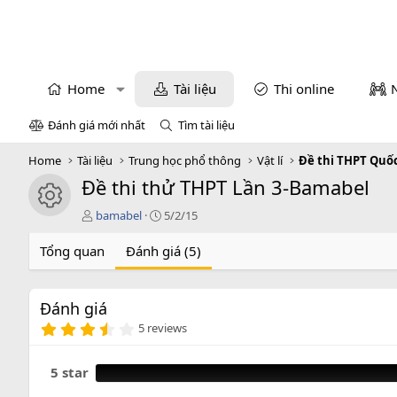
Home
Tài liệu
Thi online
Đánh giá mới nhất
Tìm tài liệu
Home
Tài liệu
Trung học phổ thông
Vật lí
Đề thi THPT Quốc
Đề thi thử THPT Lần 3-Bamabel
icon tài liệu
T
C
bamabel
5/2/15
á
r
c
e
Tổng quan
Đánh giá (5)
g
a
i
t
ả
i
Đánh giá
o
3
n
5 reviews
.
d
6
a
0
5 star
t
s
e
a