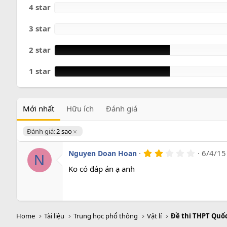
o
4 star
3 star
2 star
1 star
Mới nhất
Hữu ích
Đánh giá
Đánh giá:
2 sao
2
6/4/15
Nguyen Doan Hoan
N
.
0
Ko có đáp án ạ anh
0
s
a
o
Home
Tài liệu
Trung học phổ thông
Vật lí
Đề thi THPT Quốc