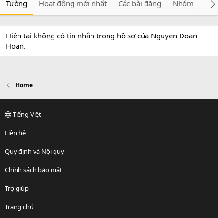
Tường
Hoạt động mới nhất
Các bài đăng
Nhóm
Giớ
Hiện tại không có tin nhắn trong hồ sơ của Nguyen Doan
Hoan.
Home
Tiếng Việt
Liên hệ
Quy định và Nội quy
Chính sách bảo mật
Trợ giúp
Trang chủ