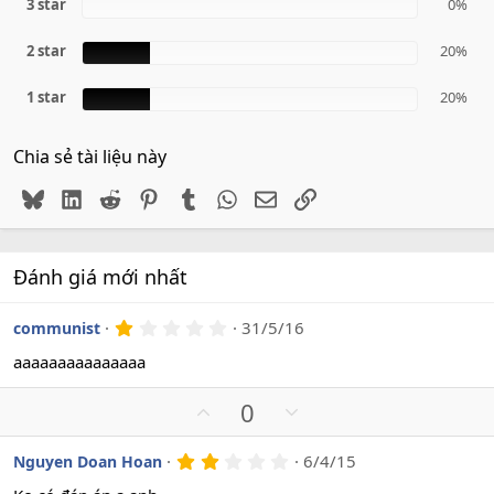
3 star
0%
2 star
20%
1 star
20%
Chia sẻ tài liệu này
Bluesky
LinkedIn
Reddit
Pinterest
Tumblr
WhatsApp
Email
Link
Đánh giá mới nhất
1
31/5/16
communist
.
0
aaaaaaaaaaaaaaa
0
s
U
D
0
a
o
p
o
v
w
2
6/4/15
Nguyen Doan Hoan
.
o
n
0