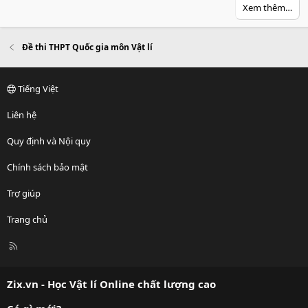
v
w
Xem thêm…
o
n
t
v
e
o
Đề thi THPT Quốc gia môn Vật lí
t
e
Tiếng Việt
Liên hệ
Quy định và Nội quy
Chính sách bảo mật
Trợ giúp
Trang chủ
R
S
S
Zix.vn - Học Vật lí Online chất lượng cao