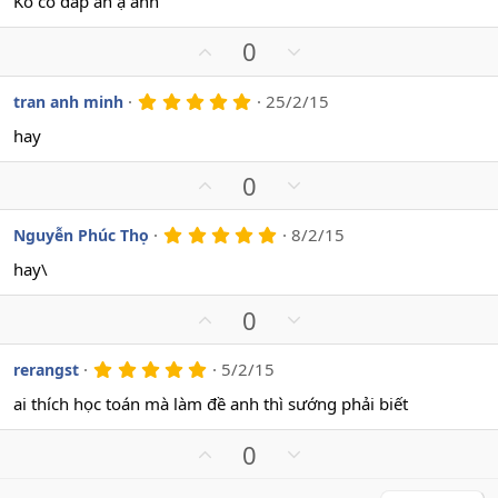
Ko có đáp án ạ anh
t
v
0
s
e
o
U
D
0
a
t
o
p
o
e
v
w
5
25/2/15
tran anh minh
.
o
n
0
hay
t
v
0
s
e
o
U
D
0
a
t
o
p
o
e
v
w
5
8/2/15
Nguyễn Phúc Thọ
.
o
n
0
hay\
t
v
0
s
e
o
U
D
0
a
t
o
p
o
e
v
w
5
5/2/15
rerangst
.
o
n
0
ai thích học toán mà làm đề anh thì sướng phải biết
t
v
0
s
e
o
U
D
0
a
t
o
p
o
e