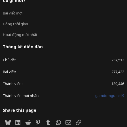
Có gì mới?
Bài viết mới
Dòng thời gian
Hoạt động mới nhất
Thống kê diễn đàn
Chủ đề
237,512
Bài viết
277,422
Thành viên
139,446
Thành viên mới nhất
gamdomguncel9
Share this page
Bluesky
LinkedIn
Reddit
Pinterest
Tumblr
WhatsApp
Email
Link