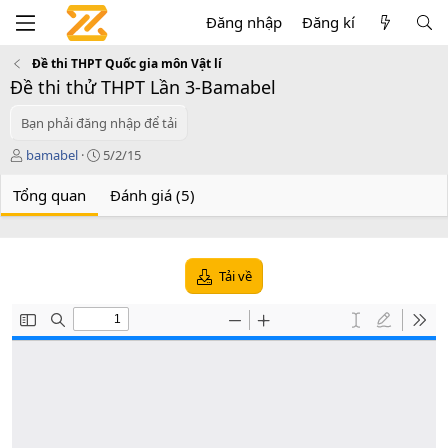
Đăng nhập
Đăng kí
Đề thi THPT Quốc gia môn Vật lí
Đề thi thử THPT Lần 3-Bamabel
Bạn phải đăng nhập để tải
T
C
bamabel
5/2/15
á
r
c
e
Tổng quan
Đánh giá (5)
g
a
i
t
ả
i
o
Tải về
n
d
a
t
e