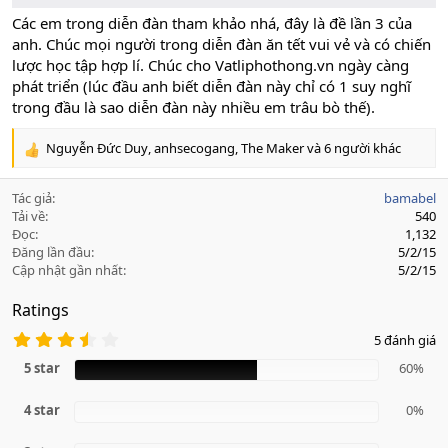
Các em trong diễn đàn tham khảo nhá, đây là đề lần 3 của
anh. Chúc mọi người trong diễn đàn ăn tết vui vẻ và có chiến
lược học tập hợp lí. Chúc cho Vatliphothong.vn ngày càng
phát triển (lúc đầu anh biết diễn đàn này chỉ có 1 suy nghĩ
trong đầu là sao diễn đàn này nhiều em trâu bò thế).
Nguyễn Đức Duy
,
anhsecogang
,
The Maker
và 6 người khác
R
e
a
Tác giả
bamabel
c
Tải về
540
t
Đọc
1,132
i
Đăng lần đầu
5/2/15
o
Cập nhật gần nhất
5/2/15
n
s
Ratings
:
3
5 đánh giá
.
6
5 star
60%
0
s
4 star
a
0%
o