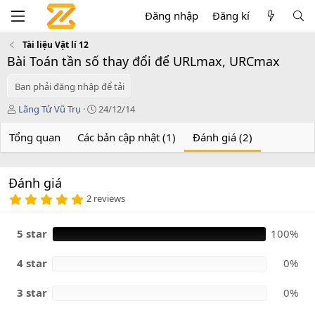
Đăng nhập
Đăng kí
Tài liệu Vật lí 12
Bài Toán tần số thay đổi để URLmax, URCmax
Bạn phải đăng nhập để tải
T
C
Lãng Tử Vũ Trụ
24/12/14
á
r
c
e
Tổng quan
Các bản cập nhật (1)
Đánh giá (2)
g
a
i
t
ả
i
Đánh giá
o
5
n
2 reviews
.
d
0
a
0
5 star
100%
t
s
e
a
o
4 star
0%
3 star
0%