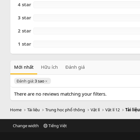
o
4 star
3 star
2 star
1 star
Mới nhất
Hữu ích
Đánh giá
Đánh giá:
3 sao
There are no reviews matching your filters.
Home
Tài liệu
Trung học phổ thông
Vật lí
Vật lí 12
Tài liệu
Change width
Tiếng Việt