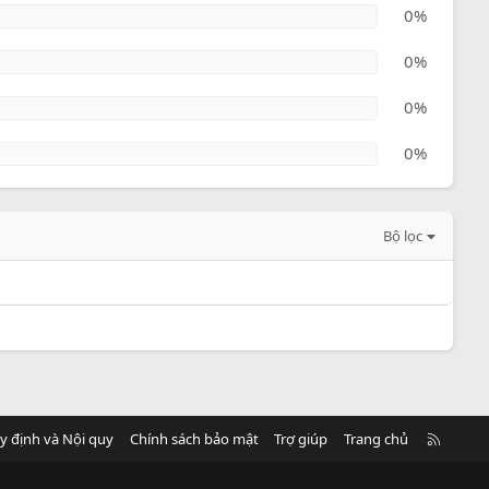
0%
0%
0%
0%
Bộ lọc
R
y định và Nội quy
Chính sách bảo mật
Trợ giúp
Trang chủ
S
S