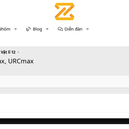
Nhóm
Blog
Diễn đàn
 Vật lí 12
max, URCmax