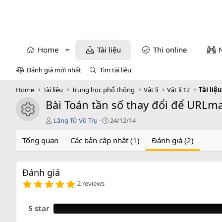
Home
Tài liệu
Thi online
Đánh giá mới nhất
Tìm tài liệu
Home
Tài liệu
Trung học phổ thông
Vật lí
Vật lí 12
Tài liệu
Bài Toán tần số thay đổi để URL
icon tài liệu
T
C
Lãng Tử Vũ Trụ
24/12/14
á
r
c
e
Tổng quan
Các bản cập nhật (1)
Đánh giá (2)
g
a
i
t
ả
i
Đánh giá
o
5
n
2 reviews
.
d
0
a
0
5 star
t
s
e
a