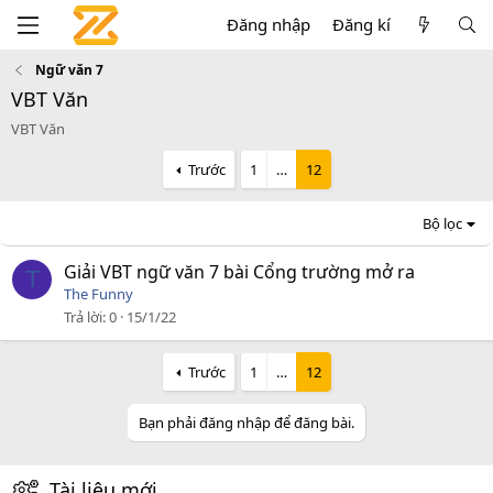
Đăng nhập
Đăng kí
Ngữ văn 7
VBT Văn
VBT Văn
Trước
1
…
12
Bộ lọc
Giải VBT ngữ văn 7 bài Cổng trường mở ra
T
The Funny
Trả lời
0
15/1/22
Trước
1
…
12
Bạn phải đăng nhập để đăng bài.
Tài liệu mới