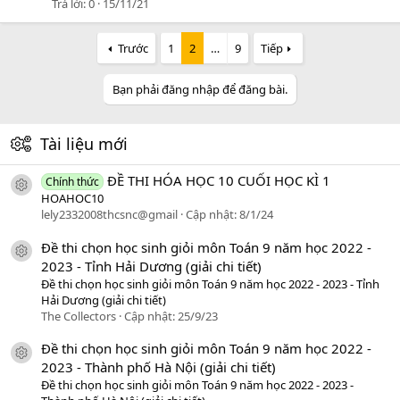
Trả lời
0
15/11/21
Trước
1
2
…
9
Tiếp
Bạn phải đăng nhập để đăng bài.
Tài liệu mới
ĐỀ THI HÓA HỌC 10 CUỐI HỌC KÌ 1
Chính thức
icon tài liệu
HOAHOC10
lely2332008thcsnc@gmail
Cập nhật:
8/1/24
Đề thi chọn học sinh giỏi môn Toán 9 năm học 2022 -
icon tài liệu
2023 - Tỉnh Hải Dương (giải chi tiết)
Đề thi chọn học sinh giỏi môn Toán 9 năm học 2022 - 2023 - Tỉnh
Hải Dương (giải chi tiết)
The Collectors
Cập nhật:
25/9/23
Đề thi chọn học sinh giỏi môn Toán 9 năm học 2022 -
icon tài liệu
2023 - Thành phố Hà Nội (giải chi tiết)
Đề thi chọn học sinh giỏi môn Toán 9 năm học 2022 - 2023 -