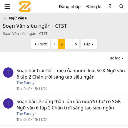
Đăng nhập
Đăng kí
Ngữ Văn 6
Soạn Văn siêu ngắn - CTST
Soạn Văn siêu ngắn - CTST
Trước
1
2
…
9
Tiếp
Bộ lọc
Soạn bài Trái Đất - mẹ của muôn loài SGK Ngữ văn
T
6 tập 2 Chân trời sáng tạo siêu ngắn
The Funny
Trả lời
0
15/11/21
Soạn bài Lễ cúng thần lúa của người Chơ-ro SGK
T
Ngữ văn 6 tập 2 Chân trời sáng tạo siêu ngắn
The Funny
Trả lời
0
15/11/21