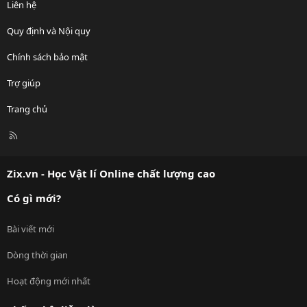
Liên hệ
Quy định và Nội quy
Chính sách bảo mật
Trợ giúp
Trang chủ
R
S
S
Zix.vn - Học Vật lí Online chất lượng cao
Có gì mới?
Bài viết mới
Dòng thời gian
Hoạt động mới nhất