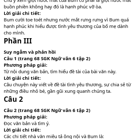
Chú ý xem giọt nước mắt của Bum có phải là giọt nước mắt
buồn phiền không hay đó là hạnh phúc vỡ òa.
Lời giải chi tiết:
Bum cười toe toét nhưng nước mắt rưng rưng vì Bum quá
hạnh phúc khi hiểu được tình yêu thương của bố mẹ dành
cho mình.
Phần III
Suy ngẫm và phản hồi
Câu 1 (trang 68 SGK Ngữ văn 6 tập 2)
Phương pháp giải:
Từ nội dung văn bản, tìm hiểu đề tài của bài văn này.
Lời giải chi tiết:
Câu chuyện này viết về đề tài tình yêu thương, sự chia sẻ từ
những điều nhỏ bé, gần gũi xung quanh chúng ta.
Câu 2
Câu 2 (trang 68 SGK Ngữ văn 6 tập 2)
Phương pháp giải:
Đọc văn bản và tìm ý.
Lời giải chi tiết:
Các chi tiết nhà văn miêu tả ông nội và Bum là: