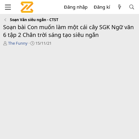
Đăng nhập
Đăng kí
Soạn Văn siêu ngắn - CTST
Soạn bài Con muốn làm một cái cây SGK Ngữ văn
6 tập 2 Chân trời sáng tạo siêu ngắn
T
C
The Funny
15/11/21
á
r
c
e
g
a
i
t
ả
i
o
n
d
a
t
e