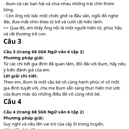
- Bum và các bạn hái và chia nhau những trái chín thơm
lừng.
- Còn ông nội bắc một chiếc ghế ra đầu sân, ngồi đó nghe
đài, đưa mắt nhìn theo lũ trẻ và cười rất hiền lành.
=> Qua đó, em thấy ông nội là một người hiền từ, phúc hậu
và rất thương trẻ con.
Câu 3
Câu 3 (trang 68 SGK Ngữ văn 6 tập 2)
Phương pháp giải:
Từ các chi tiết gia đình đã quan tâm, đối đãi với Bum, hãy nêu
ý kiến đánh giá của em.
Lời giải chi tiết:
Theo em, Bum là một cậu bé vô cùng hạnh phúc vì có một
gia đình tuyệt vời, cha mẹ Bum sẵn sàng thực hiện mơ ước
của Bum mặc dù những điều đó vô cùng nhỏ bé.
Câu 4
Câu 4 (trang 68 SGK Ngữ văn 6 tập 2)
Phương pháp giải:
Suy nghĩ và nêu lên vai trò của cây ổi trong truyện.