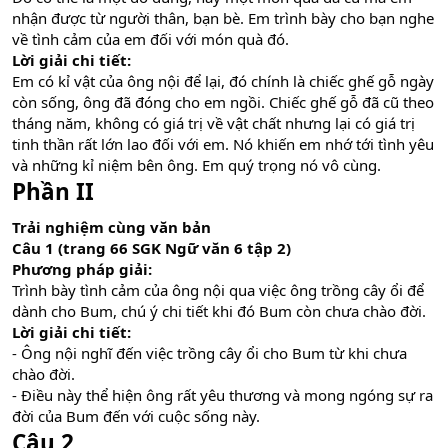
nhận được từ người thân, bạn bè. Em trình bày cho bạn nghe
về tình cảm của em đối với món quà đó.
Lời giải chi tiết:
Em có kỉ vật của ông nội để lại, đó chính là chiếc ghế gỗ ngày
còn sống, ông đã đóng cho em ngồi. Chiếc ghế gỗ đã cũ theo
tháng năm, không có giá trị về vật chất nhưng lại có giá trị
tinh thần rất lớn lao đối với em. Nó khiến em nhớ tới tình yêu
và những kỉ niệm bên ông. Em quý trọng nó vô cùng.
Phần II
Trải nghiệm cùng văn bản
Câu 1 (trang 66 SGK Ngữ văn 6 tập 2)
Phương pháp giải:
Trình bày tình cảm của ông nội qua việc ông trồng cây ổi để
dành cho Bum, chú ý chi tiết khi đó Bum còn chưa chào đời.
Lời giải chi tiết:
- Ông nội nghĩ đến việc trồng cây ổi cho Bum từ khi chưa
chào đời.
- Điều này thể hiện ông rất yêu thương và mong ngóng sự ra
đời của Bum đến với cuộc sống này.
Câu 2