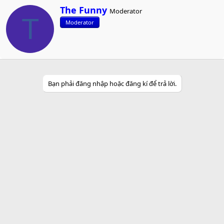
W
The Funny
Moderator
r
T
Moderator
i
t
t
e
n
b
y
Bạn phải đăng nhập hoặc đăng kí để trả lời.