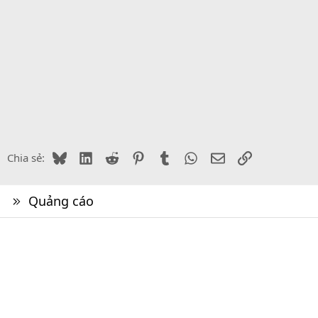
Bluesky
LinkedIn
Reddit
Pinterest
Tumblr
WhatsApp
Email
Link
Chia sẻ:
Quảng cáo