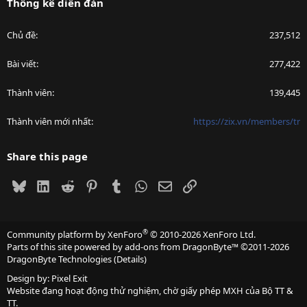
Thống kê diễn đàn
Chủ đề
237,512
Bài viết
277,422
Thành viên
139,445
Thành viên mới nhất
https://zix.vn/members/tr
Share this page
Bluesky
LinkedIn
Reddit
Pinterest
Tumblr
WhatsApp
Email
Link
®
Community platform by XenForo
© 2010-2026 XenForo Ltd.
Parts of this site powered by
add-ons from DragonByte™
©2011-2026
DragonByte Technologies
(
Details
)
Design by:
Pixel Exit
Website đang hoạt động thử nghiệm, chờ giấy phép MXH của Bộ TT &
TT.