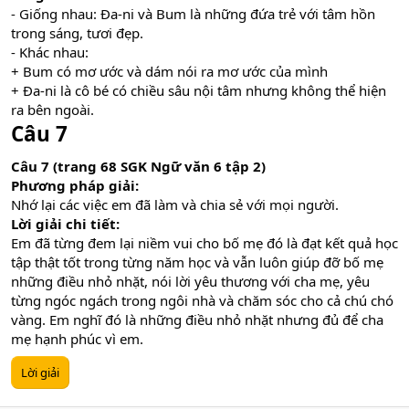
- Giống nhau: Đa-ni và Bum là những đứa trẻ với tâm hồn
trong sáng, tươi đẹp.
- Khác nhau:
+ Bum có mơ ước và dám nói ra mơ ước của mình
+ Đa-ni là cô bé có chiều sâu nội tâm nhưng không thể hiện
ra bên ngoài.
Câu 7
Câu 7 (trang 68 SGK Ngữ văn 6 tập 2)
Phương pháp giải:
Nhớ lại các việc em đã làm và chia sẻ với mọi người.
Lời giải chi tiết:
Em đã từng đem lại niềm vui cho bố mẹ đó là đạt kết quả học
tập thật tốt trong từng năm học và vẫn luôn giúp đỡ bố mẹ
những điều nhỏ nhặt, nói lời yêu thương với cha mẹ, yêu
từng ngóc ngách trong ngôi nhà và chăm sóc cho cả chú chó
vàng. Em nghĩ đó là những điều nhỏ nhặt nhưng đủ để cha
mẹ hạnh phúc vì em.
Lời giải