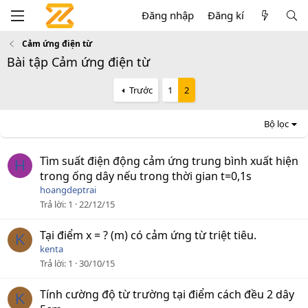
Đăng nhập
Đăng kí
Cảm ứng điện từ
Bài tập Cảm ứng điện từ
Trước
1
2
Bộ lọc
Tìm suất điện động cảm ứng trung bình xuất hiện
H
trong ống dây nếu trong thời gian t=0,1s
hoangdeptrai
Trả lời
1
22/12/15
Tại điểm x = ? (m) có cảm ứng từ triệt tiêu.
K
kenta
Trả lời
1
30/10/15
Tính cường độ từ trường tại điểm cách đều 2 dây
K