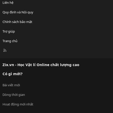
Liên hệ
Quy định và Nội quy
Chính sách bảo mật
Trợ giúp
Trang chủ
R
S
S
Zix.vn - Học Vật lí Online chất lượng cao
Có gì mới?
Bài viết mới
Dòng thời gian
Hoạt động mới nhất