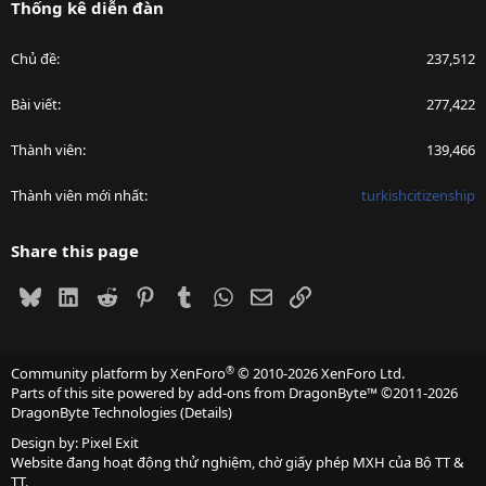
Thống kê diễn đàn
Chủ đề
237,512
Bài viết
277,422
Thành viên
139,466
Thành viên mới nhất
turkishcitizenship
Share this page
Bluesky
LinkedIn
Reddit
Pinterest
Tumblr
WhatsApp
Email
Link
®
Community platform by XenForo
© 2010-2026 XenForo Ltd.
Parts of this site powered by
add-ons from DragonByte™
©2011-2026
DragonByte Technologies
(
Details
)
Design by:
Pixel Exit
Website đang hoạt động thử nghiệm, chờ giấy phép MXH của Bộ TT &
TT.