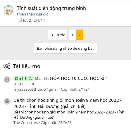
Tính suất điện động trung bình
thien than cua gio
Trả lời
2
2/1/14
Trước
1
2
Bạn phải đăng nhập để đăng bài.
Tài liệu mới
ĐỀ THI HÓA HỌC 10 CUỐI HỌC KÌ 1
Chính thức
icon tài liệu
HOAHOC10
lely2332008thcsnc@gmail
Cập nhật:
8/1/24
Đề thi chọn học sinh giỏi môn Toán 9 năm học 2022 -
icon tài liệu
2023 - Tỉnh Hải Dương (giải chi tiết)
Đề thi chọn học sinh giỏi môn Toán 9 năm học 2022 - 2023 - Tỉnh
Hải Dương (giải chi tiết)
The Collectors
Cập nhật:
25/9/23