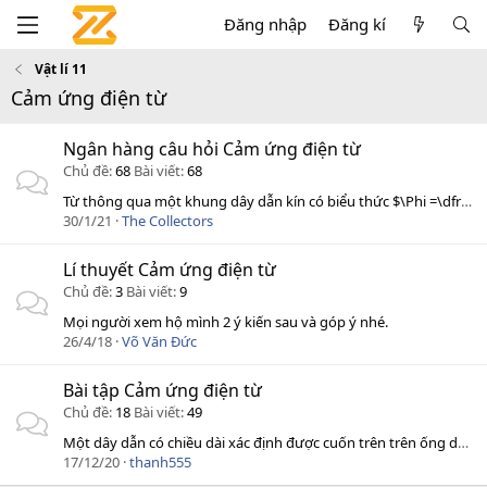
Đăng nhập
Đăng kí
Vật lí 11
Cảm ứng điện từ
Ngân hàng câu hỏi Cảm ứng điện từ
Chủ đề
68
Bài viết
68
Từ thông qua một khung dây dẫn kín có biểu thức $\Phi =\dfrac{2}{\pi }\cos \left(100\pi t \right)$ (ϕ tính...
30/1/21
The Collectors
Lí thuyết Cảm ứng điện từ
Chủ đề
3
Bài viết
9
Mọi người xem hộ mình 2 ý kiến sau và góp ý nhé.
26/4/18
Võ Văn Đức
Bài tập Cảm ứng điện từ
Chủ đề
18
Bài viết
49
Một dây dẫn có chiều dài xác định được cuốn trên trên ống dây dài l và bán kính ống r thì có hệ...
17/12/20
thanh555