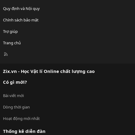
Quy định và Nội quy
Chính sách bảo mật
Trợ giúp
Trang chủ
R
S
S
Zix.vn - Học Vật lí Online chất lượng cao
Có gì mới?
Bài viết mới
Dòng thời gian
Hoạt động mới nhất
Thống kê diễn đàn