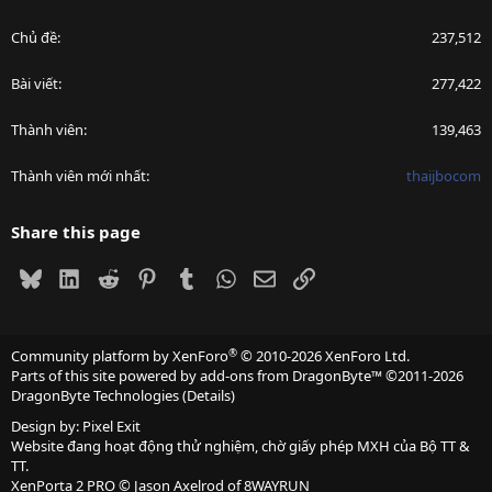
Chủ đề
237,512
Bài viết
277,422
Thành viên
139,463
Thành viên mới nhất
thaijbocom
Share this page
Bluesky
LinkedIn
Reddit
Pinterest
Tumblr
WhatsApp
Email
Link
®
Community platform by XenForo
© 2010-2026 XenForo Ltd.
Parts of this site powered by
add-ons from DragonByte™
©2011-2026
DragonByte Technologies
(
Details
)
Design by:
Pixel Exit
Website đang hoạt động thử nghiệm, chờ giấy phép MXH của Bộ TT &
TT.
XenPorta 2 PRO
© Jason Axelrod of
8WAYRUN