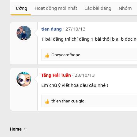
Tường
Hoạt động mới nhất
Các bài đăng
Nhóm
27/10/13
tien dung
1 bài đăng thì chỉ đăng 1 bài thôi b ạ, b đọc 
Oneyearofhope
R
e
a
c
23/10/13
Tăng Hải Tuân
t
i
Em chú ý viết hoa đầu câu nhé !
o
n
thien than cua gio
s
R
:
e
a
c
t
Home
i
o