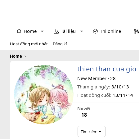
Home
Tài liệu
Thi online
Hoạt động mới nhất
Đăng kí
Home
thien than cua gio
New Member
·
28
Tham gia ngày
3/10/13
Hoạt động cuối
13/11/14
Bài viết
18
Tìm kiếm