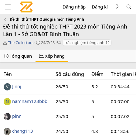
Đăng nhập
Đăng kí
Đề thi thử THPT Quốc gia môn Tiếng Anh
Đề thi thử tốt nghiệp THPT 2023 môn Tiếng Anh -
Lần 1 - Sở GD&ĐT Bình Thuận
T
C
T
The Collectors
24/7/23
trắc nghiệm tiếng anh 12
á
r
a
c
e
g
Tổng quan
Xếp hạng
g
a
s
i
t
ả
i
Tên
Số câu đúng
Điểm
Thời gian 
o
n
d
Jjnnj
26/50
5.2
00:34:44
a
t
namnam123bbb
25/50
5
00:07:00
N
e
pinn
25/50
5
00:07:02
chang113
24/50
4.8
00:13:56