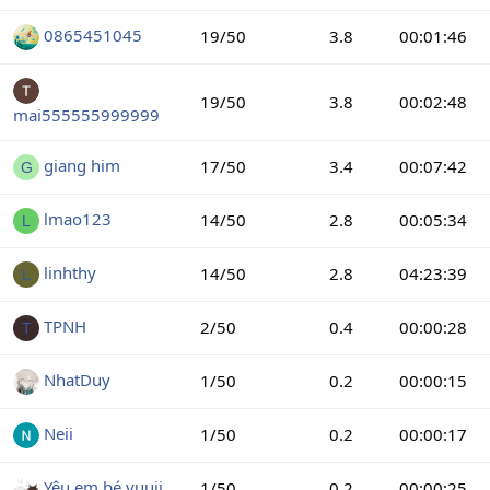
0865451045
19/50
3.8
00:01:46
19/50
3.8
00:02:48
mai555555999999
giang him
17/50
3.4
00:07:42
G
lmao123
14/50
2.8
00:05:34
L
linhthy
14/50
2.8
04:23:39
L
TPNH
2/50
0.4
00:00:28
T
NhatDuy
1/50
0.2
00:00:15
Neii
1/50
0.2
00:00:17
Yêu em bé yuuji
1/50
0.2
00:00:25