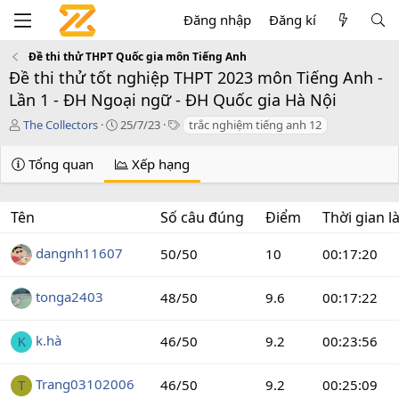
Đăng nhập
Đăng kí
Đề thi thử THPT Quốc gia môn Tiếng Anh
Đề thi thử tốt nghiệp THPT 2023 môn Tiếng Anh -
Lần 1 - ĐH Ngoại ngữ - ĐH Quốc gia Hà Nội
T
C
T
The Collectors
25/7/23
trắc nghiệm tiếng anh 12
á
r
a
c
e
g
Tổng quan
Xếp hạng
g
a
s
i
t
ả
i
Tên
Số câu đúng
Điểm
Thời gian 
o
n
d
dangnh11607
50/50
10
00:17:20
a
t
tonga2403
48/50
9.6
00:17:22
e
k.hà
46/50
9.2
00:23:56
K
Trang03102006
46/50
9.2
00:25:09
T