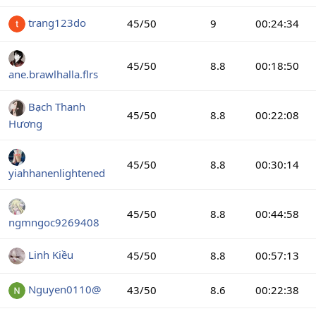
trang123do
45/50
9
00:24:34
45/50
8.8
00:18:50
ane.brawlhalla.flrs
Bạch Thanh
45/50
8.8
00:22:08
Hương
45/50
8.8
00:30:14
yiahhanenlightened
45/50
8.8
00:44:58
ngmngoc9269408
Linh Kiều
45/50
8.8
00:57:13
Nguyen0110@
43/50
8.6
00:22:38