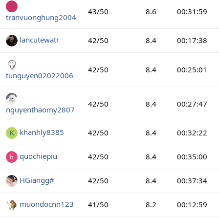
T
43/50
8.6
00:31:59
tranvuonghung2004
lancutewatr
42/50
8.4
00:17:38
42/50
8.4
00:25:01
tunguyen02022006
42/50
8.4
00:27:47
nguyenthaomy2807
khanhly8385
42/50
8.4
00:32:22
K
quochiepiu
42/50
8.4
00:35:00
HGiangg#
42/50
8.4
00:37:34
muondocnn123
41/50
8.2
00:12:59