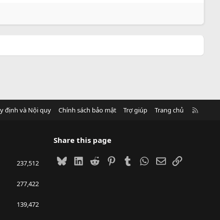
R
y định và Nội quy
Chính sách bảo mật
Trợ giúp
Trang chủ
S
S
Share this page
Bluesky
LinkedIn
Reddit
Pinterest
Tumblr
WhatsApp
Email
Link
237,512
277,422
139,472