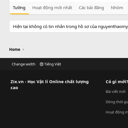
Tường
Hoạt động mới nhất
Các bài đăng
Nhóm
Hiện tại không có tin nhắn trong hồ sơ của nguyenthaom
Home
Change width
Tiếng Việt
Zix.vn - Học Vật lí Online chất lượng
Có gì mới
cao
Bài viết mới
Dòng thời gi
Hoạt động m