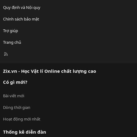
Quy định và Nội quy
Chính sách bảo mật
Trợ giúp
Trang chủ
R
S
S
Zix.vn - Học Vật lí Online chất lượng cao
Có gì mới?
Bài viết mới
Dòng thời gian
Hoạt động mới nhất
Thống kê diễn đàn