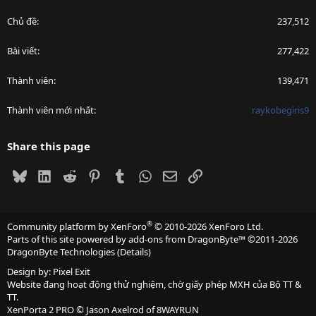
Chủ đề
237,512
Bài viết
277,422
Thành viên
139,471
Thành viên mới nhất
raykobegiris9
Share this page
Bluesky
LinkedIn
Reddit
Pinterest
Tumblr
WhatsApp
Email
Link
®
Community platform by XenForo
© 2010-2026 XenForo Ltd.
Parts of this site powered by
add-ons from DragonByte™
©2011-2026
DragonByte Technologies
(
Details
)
Design by:
Pixel Exit
Website đang hoạt động thử nghiệm, chờ giấy phép MXH của Bộ TT &
TT.
XenPorta 2 PRO
© Jason Axelrod of
8WAYRUN