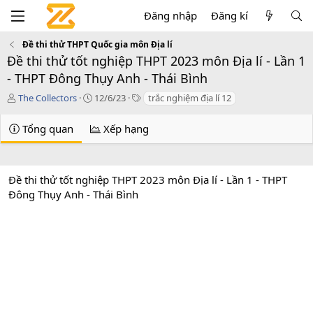
Đăng nhập
Đăng kí
Đề thi thử THPT Quốc gia môn Địa lí
Đề thi thử tốt nghiệp THPT 2023 môn Địa lí - Lần 1
- THPT Đông Thụy Anh - Thái Bình
T
C
T
The Collectors
12/6/23
trắc nghiệm địa lí 12
á
r
a
c
e
g
Tổng quan
Xếp hạng
g
a
s
i
t
ả
i
o
Đề thi thử tốt nghiệp THPT 2023 môn Địa lí - Lần 1 - THPT
n
Đông Thụy Anh - Thái Bình
d
a
t
e