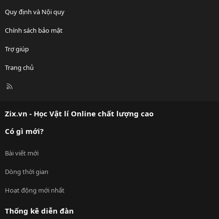
Quy định và Nội quy
Chính sách bảo mật
Trợ giúp
Trang chủ
R
S
S
Zix.vn - Học Vật lí Online chất lượng cao
Có gì mới?
Bài viết mới
Dòng thời gian
Hoạt động mới nhất
Thống kê diễn đàn