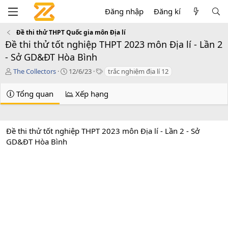
Đăng nhập
Đăng kí
Đề thi thử THPT Quốc gia môn Địa lí
Đề thi thử tốt nghiệp THPT 2023 môn Địa lí - Lần 2
- Sở GD&ĐT Hòa Bình
T
C
T
The Collectors
12/6/23
trắc nghiệm địa lí 12
á
r
a
c
e
g
Tổng quan
Xếp hạng
g
a
s
i
t
ả
i
o
Đề thi thử tốt nghiệp THPT 2023 môn Địa lí - Lần 2 - Sở
n
GD&ĐT Hòa Bình
d
a
t
e