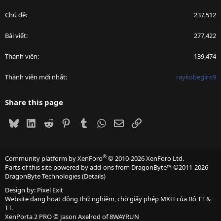
Chủ đề
237,512
Bài viết
277,422
Thành viên
139,474
Thành viên mới nhất
raykobegiris9
Share this page
Bluesky
LinkedIn
Reddit
Pinterest
Tumblr
WhatsApp
Email
Link
®
Community platform by XenForo
© 2010-2026 XenForo Ltd.
Parts of this site powered by
add-ons from DragonByte™
©2011-2026
DragonByte Technologies
(
Details
)
Design by:
Pixel Exit
Website đang hoạt động thử nghiệm, chờ giấy phép MXH của Bộ TT &
TT.
XenPorta 2 PRO
© Jason Axelrod of
8WAYRUN