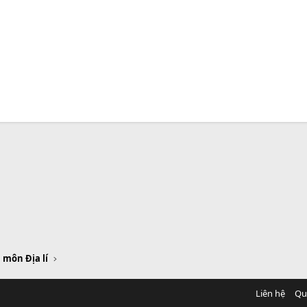
 môn Địa lí
Liên hệ
Qu