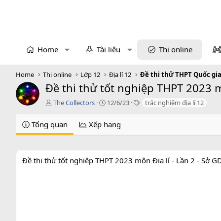
Home
Tài liệu
Thi online
Home
Thi online
Lớp 12
Địa lí 12
Đề thi thử THPT Quốc gia
Đề thi thử tốt nghiệp THPT 2023 
T
C
T
The Collectors
12/6/23
trắc nghiệm địa lí 12
á
r
a
c
e
g
Tổng quan
Xếp hạng
g
a
s
i
t
ả
i
o
Đề thi thử tốt nghiệp THPT 2023 môn Địa lí - Lần 2 - Sở
n
d
a
t
e