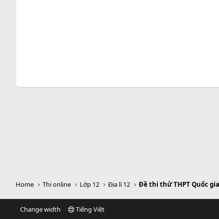
Home
Thi online
Lớp 12
Địa lí 12
Đề thi thử THPT Quốc gia
Change width
Tiếng Việt