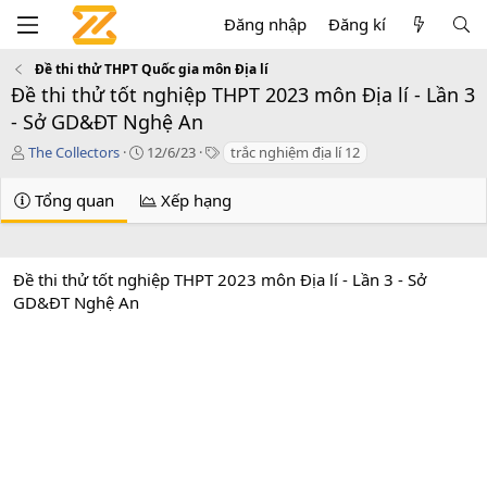
Đăng nhập
Đăng kí
Đề thi thử THPT Quốc gia môn Địa lí
Đề thi thử tốt nghiệp THPT 2023 môn Địa lí - Lần 3
- Sở GD&ĐT Nghệ An
T
C
T
The Collectors
12/6/23
trắc nghiệm địa lí 12
á
r
a
c
e
g
Tổng quan
Xếp hạng
g
a
s
i
t
ả
i
o
Đề thi thử tốt nghiệp THPT 2023 môn Địa lí - Lần 3 - Sở
n
GD&ĐT Nghệ An
d
a
t
e