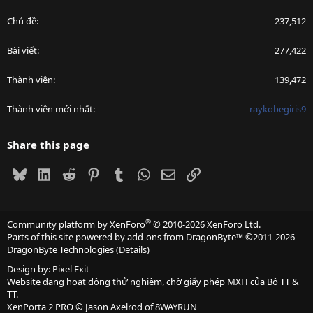
Chủ đề
237,512
Bài viết
277,422
Thành viên
139,472
Thành viên mới nhất
raykobegiris9
Share this page
Bluesky
LinkedIn
Reddit
Pinterest
Tumblr
WhatsApp
Email
Link
®
Community platform by XenForo
© 2010-2026 XenForo Ltd.
Parts of this site powered by
add-ons from DragonByte™
©2011-2026
DragonByte Technologies
(
Details
)
Design by:
Pixel Exit
Website đang hoạt động thử nghiệm, chờ giấy phép MXH của Bộ TT &
TT.
XenPorta 2 PRO
© Jason Axelrod of
8WAYRUN