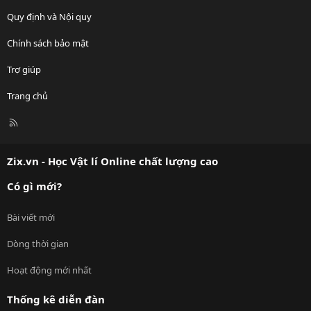
Quy định và Nội quy
Chính sách bảo mật
Trợ giúp
Trang chủ
R
S
S
Zix.vn - Học Vật lí Online chất lượng cao
Có gì mới?
Bài viết mới
Dòng thời gian
Hoạt động mới nhất
Thống kê diễn đàn