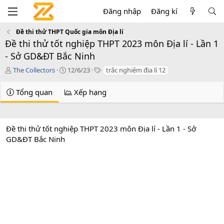
Đăng nhập
Đăng kí
Đề thi thử THPT Quốc gia môn Địa lí
Đề thi thử tốt nghiệp THPT 2023 môn Địa lí - Lần 1
- Sở GD&ĐT Bắc Ninh
T
C
T
The Collectors
12/6/23
trắc nghiệm địa lí 12
á
r
a
c
e
g
Tổng quan
Xếp hạng
g
a
s
i
t
ả
i
o
Đề thi thử tốt nghiệp THPT 2023 môn Địa lí - Lần 1 - Sở
n
GD&ĐT Bắc Ninh
d
a
t
e