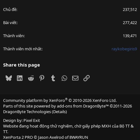
Chủ đề
237,512
Bài viết
277,422
Thành viên
139,471
Thành viên mới nhất
raykobegiris9
Share this page
Bluesky
LinkedIn
Reddit
Pinterest
Tumblr
WhatsApp
Email
Link
®
Community platform by XenForo
© 2010-2026 XenForo Ltd.
Parts of this site powered by
add-ons from DragonByte™
©2011-2026
DragonByte Technologies
(
Details
)
Design by:
Pixel Exit
Website đang hoạt động thử nghiệm, chờ giấy phép MXH của Bộ TT &
TT.
XenPorta 2 PRO
© Jason Axelrod of
8WAYRUN