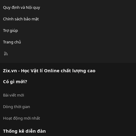
Quy định và Nội quy
Chính sách bảo mật
Trợ giúp
Trang chủ
R
S
S
Zix.vn - Học Vật lí Online chất lượng cao
Có gì mới?
Bài viết mới
Dòng thời gian
Hoạt động mới nhất
Thống kê diễn đàn