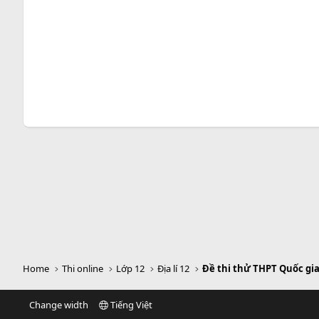
Home
Thi online
Lớp 12
Địa lí 12
Đề thi thử THPT Quốc gia
Change width
Tiếng Việt