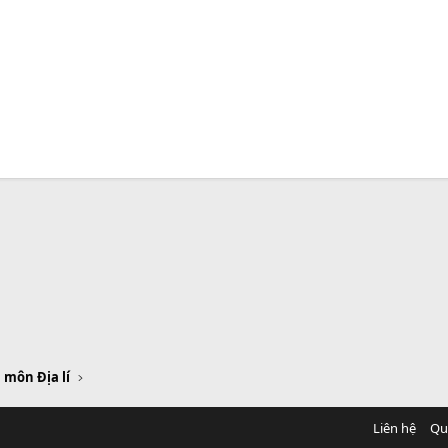
 môn Địa lí
Liên hệ
Qu