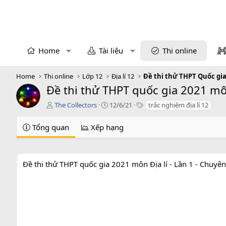
Home
Tài liệu
Thi online
Home
Thi online
Lớp 12
Địa lí 12
Đề thi thử THPT Quốc gia
Đề thi thử THPT quốc gia 2021 môn
T
C
T
The Collectors
12/6/21
trắc nghiệm địa lí 12
á
r
a
c
e
g
Tổng quan
Xếp hạng
g
a
s
i
t
ả
i
o
Đề thi thử THPT quốc gia 2021 môn Địa lí - Lần 1 - Chuyên
n
d
a
t
e