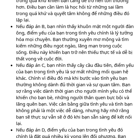
trong quá khứ khiến bạn càng dễ trở nên tổn thương
hơn. Điều bạn cần làm là học hỏi từ những sai lầm
trong quá khứ và quyết tâm không để những điều đó
lặp lại.
Nếu đáp án B, bạn nhìn thấy khuôn mặt một người đàn
ông, điểm yếu của bạn trong tình yêu chính là lý tưởng
hóa mọi chuyện. Bạn thường xuyên mơ mộng và tìm
kiếm những điều ngọt ngào, lãng mạn trong cuộc
sống. Điều này khiến bạn trở nên thiếu thực tế và dễ bị
thất vọng về cuộc đời.
Nếu đáp án C, bạn nhìn thấy cây cầu đầu tiên, điểm yếu
của bạn trong tình yêu là sợ mất những mối quan hệ
khác. Chính vì điều đó mà khi bước vào tình yêu bạn
thường không dành đủ thời gian và sự quan tâm. Bạn
sợ rằng việc dành thời gian cho người mình yêu có thể
khiến cho bạn bè, những người thân quen bực bội và
lãng quên bạn. Việc cân bằng giữa tình yêu và tình bạn
không phải là một việc dễ dàng, nhưng hãy nhớ rằng
bạn sẽ thực sự vẫn sẽ ở đó khi bạn sẵn sàng để kết nối
lại.
Nếu đáp án D, điểm yếu của bạn trong tình yêu đó
chính là đặt quá nhiều kỳ vọng lên đối phương. Bạn