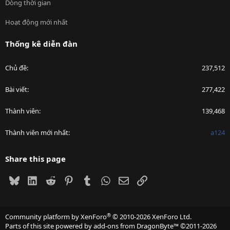
Dòng thời gian
Hoạt động mới nhất
Thống kê diễn đàn
Chủ đề
237,512
Bài viết
277,422
Thành viên
139,468
Thành viên mới nhất
a124
Share this page
Bluesky
LinkedIn
Reddit
Pinterest
Tumblr
WhatsApp
Email
Link
®
Community platform by XenForo
© 2010-2026 XenForo Ltd.
Parts of this site powered by
add-ons from DragonByte™
©2011-2026