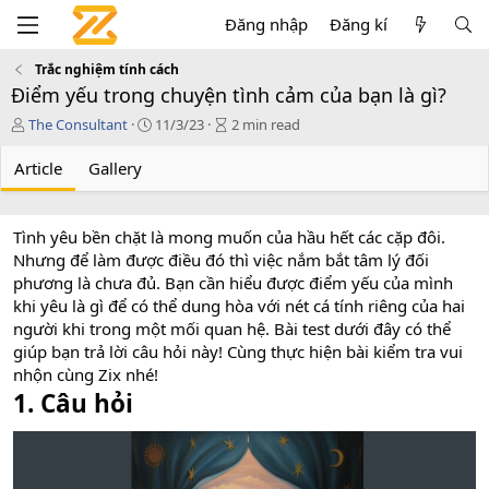
Đăng nhập
Đăng kí
Trắc nghiệm tính cách
Điểm yếu trong chuyện tình cảm của bạn là gì?
T
P
A
The Consultant
11/3/23
2 min read
á
u
r
c
b
t
Article
Gallery
g
l
i
i
i
c
ả
s
l
Tình yêu bền chặt là mong muốn của hầu hết các cặp đôi.
h
e
Nhưng để làm được điều đó thì việc nắm bắt tâm lý đối
d
r
a
e
phương là chưa đủ. Bạn cần hiểu được điểm yếu của mình
t
a
khi yêu là gì để có thể dung hòa với nét cá tính riêng của hai
e
d
người khi trong một mối quan hệ. Bài test dưới đây có thể
t
giúp bạn trả lời câu hỏi này! Cùng thực hiện bài kiểm tra vui
i
nhộn cùng Zix nhé!
m
1. Câu hỏi
e