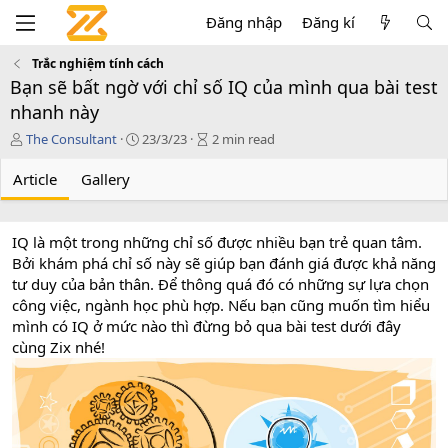
Đăng nhập
Đăng kí
Trắc nghiệm tính cách
Bạn sẽ bất ngờ với chỉ số IQ của mình qua bài test
nhanh này
T
P
A
The Consultant
23/3/23
2 min read
á
u
r
c
b
t
Article
Gallery
g
l
i
i
i
c
ả
s
l
IQ là một trong những chỉ số được nhiều bạn trẻ quan tâm.
h
e
Bởi khám phá chỉ số này sẽ giúp bạn đánh giá được khả năng
d
r
a
e
tư duy của bản thân. Để thông quá đó có những sự lựa chọn
t
a
công việc, ngành học phù hợp. Nếu bạn cũng muốn tìm hiểu
e
d
mình có IQ ở mức nào thì đừng bỏ qua bài test dưới đây
t
cùng Zix nhé!
i
m
e