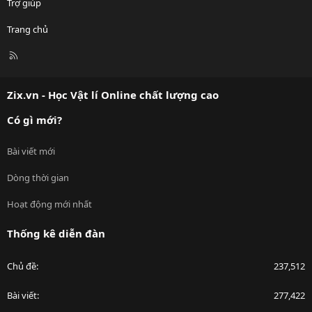
Trợ giúp
Trang chủ
R
S
S
Zix.vn - Học Vật lí Online chất lượng cao
Có gì mới?
Bài viết mới
Dòng thời gian
Hoạt động mới nhất
Thống kê diễn đàn
Chủ đề
237,512
Bài viết
277,422