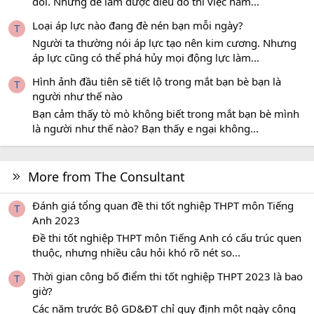
đôi. Nhưng để làm được điều đó thì việc nắm...
Loại áp lực nào đang đè nén bạn mỗi ngày?
T
Người ta thường nói áp lực tạo nên kim cương. Nhưng
áp lực cũng có thể phá hủy mọi động lực làm...
Hình ảnh đầu tiên sẽ tiết lộ trong mắt bạn bè bạn là
T
người như thế nào
Bạn cảm thấy tò mò không biết trong mắt bạn bè mình
là người như thế nào? Bạn thấy e ngại không...
More from The Consultant
Đánh giá tổng quan đề thi tốt nghiệp THPT môn Tiếng
T
Anh 2023
Đề thi tốt nghiệp THPT môn Tiếng Anh có cấu trúc quen
thuộc, nhưng nhiều câu hỏi khó rõ nét so...
Thời gian công bố điểm thi tốt nghiệp THPT 2023 là bao
T
giờ?
Các năm trước Bộ GD&ĐT chỉ quy định một ngày công