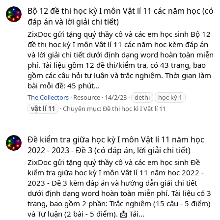
Bộ 12 đề thi học kỳ I môn Vật lí 11 các năm học (có
đáp án và lời giải chi tiết)
ZixDoc gửi tặng quý thầy cô và các em học sinh Bộ 12
đề thi học kỳ I môn Vật lí 11 các năm học kèm đáp án
và lời giải chi tiết dưới định dạng word hoàn toàn miễn
phí. Tài liệu gồm 12 đề thi/kiểm tra, có 43 trang, bao
gồm các câu hỏi tự luận và trắc nghiệm. Thời gian làm
bài mỗi đề: 45 phút...
The Collectors
Resource
14/2/23
dethi
học kỳ 1
vật
lí
11
Chuyên mục:
Đề thi học kì I Vật lí 11
Đề kiểm tra giữa học kỳ I môn Vật lí 11 năm học
2022 - 2023 - Đề 3 (có đáp án, lời giải chi tiết)
ZixDoc gửi tặng quý thầy cô và các em học sinh Đề
kiểm tra giữa học kỳ I môn Vật lí 11 năm học 2022 -
2023 - Đề 3 kèm đáp án và hướng dẫn giải chi tiết
dưới định dạng word hoàn toàn miễn phí. Tài liệu có 3
trang, bao gồm 2 phần: Trắc nghiệm (15 câu - 5 điểm)
và Tự luận (2 bài - 5 điểm). 📩 Tải...