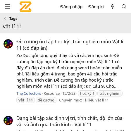
Đăng nhập
Đăng kí
Tags
vật lí 11
Đề cương ôn tập học kỳ I trắc nghiệm môn Vật lí
11 (có đáp án)
ZixDoc gửi tặng quý thầy cô và các em học sinh Đề
cương ôn tập học kỳ I trắc nghiệm môn Vật lí 11 có
đầy đủ đáp án dưới định dạng word hoàn toàn miễn
phí. Tài liệu gồm 4 trang, bao gồm 40 câu hỏi trắc
nghiệm. Trích dẫn Đề cương ôn tập học kỳ I trắc
nghiệm môn Vật lí 11 (có đáp án): 👉 Câu 9. Cho...
The Collectors
Resource
15/2/23
học kỳ 1
trắc nghiệm
vật
lí
11
đề cương
Chuyên mục:
Tài liệu Vật lí 11
Dạng bài tập xác định vị trí, tính chất, độ lớn của
vật và ảnh qua thấu kính - Vật lí 11