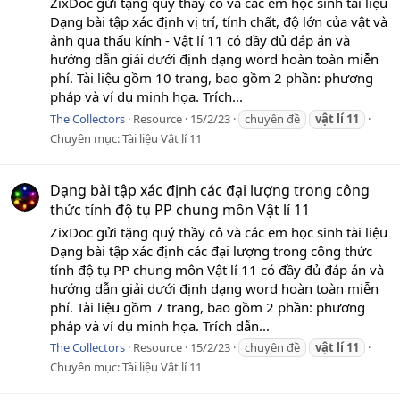
ZixDoc gửi tặng quý thầy cô và các em học sinh tài liệu
Dạng bài tập xác định vị trí, tính chất, độ lớn của vật và
ảnh qua thấu kính - Vật lí 11 có đầy đủ đáp án và
hướng dẫn giải dưới định dạng word hoàn toàn miễn
phí. Tài liệu gồm 10 trang, bao gồm 2 phần: phương
pháp và ví dụ minh họa. Trích...
The Collectors
Resource
15/2/23
chuyên đề
vật
lí
11
Chuyên mục:
Tài liệu Vật lí 11
Dạng bài tập xác định các đại lượng trong công
thức tính độ tụ PP chung môn Vật lí 11
ZixDoc gửi tặng quý thầy cô và các em học sinh tài liệu
Dạng bài tập xác định các đại lượng trong công thức
tính độ tụ PP chung môn Vật lí 11 có đầy đủ đáp án và
hướng dẫn giải dưới định dạng word hoàn toàn miễn
phí. Tài liệu gồm 7 trang, bao gồm 2 phần: phương
pháp và ví dụ minh họa. Trích dẫn...
The Collectors
Resource
15/2/23
chuyên đề
vật
lí
11
Chuyên mục:
Tài liệu Vật lí 11