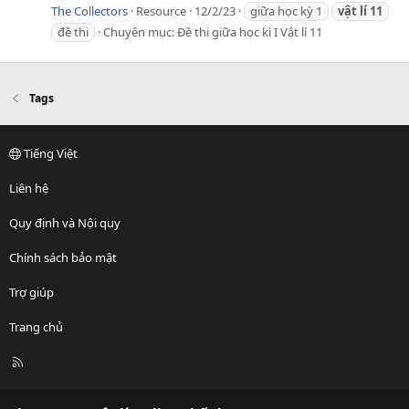
The Collectors
Resource
12/2/23
giữa học kỳ 1
vật
lí
11
đề thi
Chuyên mục:
Đề thi giữa học kì I Vật lí 11
Tags
Tiếng Việt
Liên hệ
Quy định và Nội quy
Chính sách bảo mật
Trợ giúp
Trang chủ
R
S
S