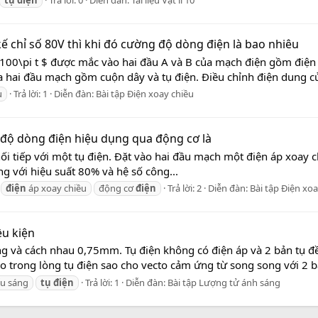
kế chỉ số 80V thì khi đó cường độ dòng điện là bao nhiêu
100\pi t $ được mắc vào hai đầu A và B của mạch điện gồm điện 
hai đầu mạch gồm cuộn dây và tụ điện. Điều chỉnh điện dung của
u
Trả lời: 1
Diễn đàn:
Bài tập Điện xoay chiều
 độ dòng điện hiệu dụng qua động cơ là
 tiếp với một tụ điện. Đặt vào hai đầu mạch một điện áp xoay ch
ng với hiệu suất 80% và hệ số công...
điện
áp xoay chiều
động cơ
điện
Trả lời: 2
Diễn đàn:
Bài tập Điện xoa
ều kiện
ng và cách nhau 0,75mm. Tụ điện không có điện áp và 2 bản tụ đề
 trong lòng tụ điện sao cho vecto cảm ứng từ song song với 2 bản
ếu sáng
tụ
điện
Trả lời: 1
Diễn đàn:
Bài tập Lượng tử ánh sáng