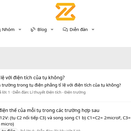
Nhóm
Blog
Diễn đàn
ệ với điện tích của tụ không?
trường trong tụ điện phẳng tỉ lệ với điện tích của tụ không?
ả lời: 1
Diễn đàn:
Lí thuyết Điện tích - Điện trường
điện thế của mỗi tụ trong các trường hợp sau
2V: (tụ C2 nối tiếp C3) và song song C1 b) C1=C2= 2microF, C3=
u micro)
tụ
điện
Trả lời: 0
Diễn đàn:
Tài liệu Vật lí 10