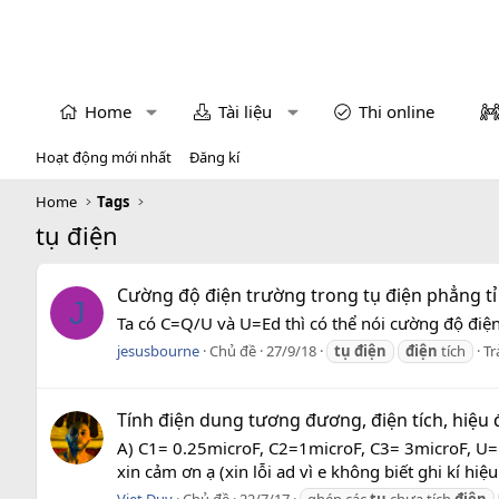
Home
Tài liệu
Thi online
Hoạt động mới nhất
Đăng kí
Home
Tags
tụ điện
Cường độ điện trường trong tụ điện phẳng tỉ l
J
Ta có C=Q/U và U=Ed thì có thể nói cường độ điện 
jesusbourne
Chủ đề
27/9/18
tụ
điện
điện
tích
Tr
Tính điện dung tương đương, điện tích, hiệu 
A) C1= 0.25microF, C2=1microF, C3= 3microF, U=1
xin cảm ơn ạ (xin lỗi ad vì e không biết ghi kí hiệ
Viet Duy
Chủ đề
22/7/17
ghép các
tụ
chưa tích
điện