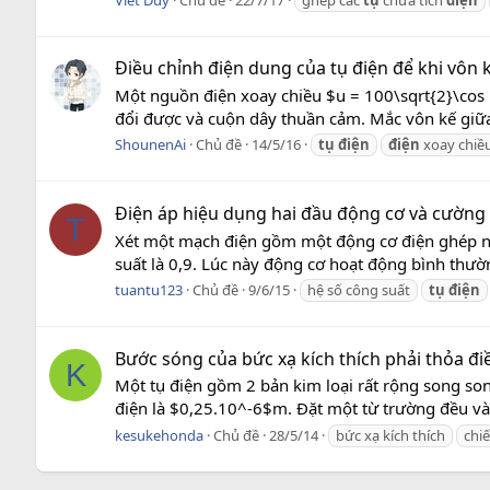
Điều chỉnh điện dung của tụ điện để khi vôn 
Một nguồn điện xoay chiều $u = 100\sqrt{2}\cos 
đổi được và cuộn dây thuần cảm. Mắc vôn kế giữa 
ShounenAi
Chủ đề
14/5/16
tụ
điện
điện
xoay chiề
Điện áp hiệu dụng hai đầu động cơ và cường
T
Xét một mạch điện gồm một động cơ điện ghép nối
suất là 0,9. Lúc này động cơ hoạt động bình thườ
tuantu123
Chủ đề
9/6/15
hệ số công suất
tụ
điện
Bước sóng của bức xạ kích thích phải thỏa đi
K
Một tụ điện gồm 2 bản kim loại rất rộng song so
điện là $0,25.10^-6$m. Đặt một từ trường đều vào
kesukehonda
Chủ đề
28/5/14
bức xạ kích thích
chi