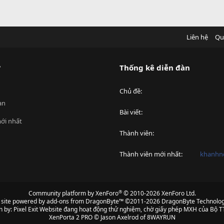
Liên hệ
Qu
?
Thống kê diễn đàn
Chủ đề
an
Bài viết
ới nhất
Thành viên
Thành viên mới nhất
khanhnd
®
Community platform by XenForo
© 2010-2026 XenForo Ltd.
s site powered by
add-ons from DragonByte™
©2011-2026
DragonByte Technolog
n by:
Pixel Exit
Website đang hoạt động thử nghiệm, chờ giấy phép MXH của Bộ TT
XenPorta 2 PRO
© Jason Axelrod of
8WAYRUN