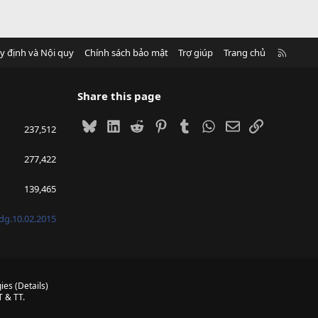
R
y định và Nội quy
Chính sách bảo mật
Trợ giúp
Trang chủ
S
S
Share this page
Bluesky
LinkedIn
Reddit
Pinterest
Tumblr
WhatsApp
Email
Link
237,512
277,422
139,465
g.10.02.2015
ies
(
Details
)
 & TT.