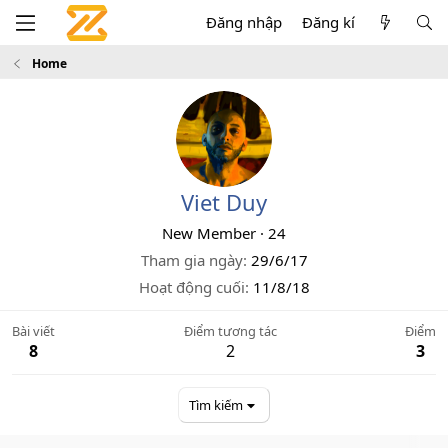
Đăng nhập
Đăng kí
Home
Viet Duy
New Member
·
24
Tham gia ngày
29/6/17
Hoạt động cuối
11/8/18
Bài viết
Điểm tương tác
Điểm
8
2
3
Tìm kiếm