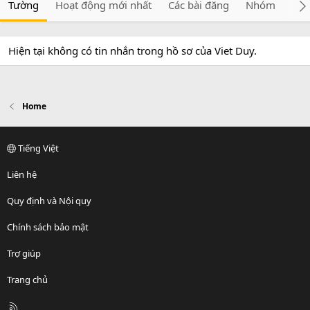
Tường
Hoạt động mới nhất
Các bài đăng
Nhóm
Giớ
Hiện tại không có tin nhắn trong hồ sơ của Viet Duy.
Home
Tiếng Việt
Liên hệ
Quy định và Nội quy
Chính sách bảo mật
Trợ giúp
Trang chủ
R