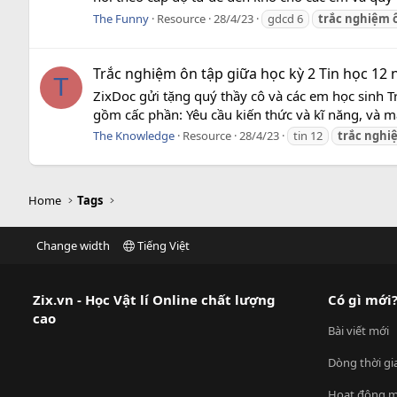
The Funny
Resource
28/4/23
gdcd 6
trắc
nghiệm
Trắc nghiệm ôn tập giữa học kỳ 2 Tin học 12 
T
ZixDoc gửi tặng quý thầy cô và các em học sinh T
gồm cấc phần: Yêu cầu kiến thức và kĩ năng, và ma
The Knowledge
Resource
28/4/23
tin 12
trắc
nghi
Home
Tags
Change width
Tiếng Việt
Zix.vn - Học Vật lí Online chất lượng
Có gì mới
cao
Bài viết mới
Dòng thời gi
Hoạt động m