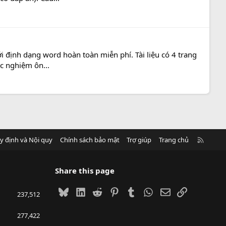
 định dạng word hoàn toàn miễn phí. Tài liệu có 4 trang
ắc nghiệm ôn...
R
y định và Nội quy
Chính sách bảo mật
Trợ giúp
Trang chủ
S
S
Share this page
Bluesky
LinkedIn
Reddit
Pinterest
Tumblr
WhatsApp
Email
Link
237,512
277,422