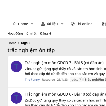
Home
Tài liệu
Thi online
Hoạt động mới nhất
Đăng kí
Home
Tags
trắc nghiệm ôn tập
Trắc nghiệm môn GDCD 7 - Bài 8 (có đáp án)
T
ZixDoc gửi tặng quý thầy cô và các em học sinh T
hỏi theo cấp độ từ dễ đến khó cho các em và quý 
The Funny
Resource
28/4/23
gdcd 7
trắc
nghiệm
Trắc nghiệm môn GDCD 6 - Bài 10 (có đáp án)
T
ZixDoc gửi tặng quý thầy cô và các em học sinh T
hỏi theo cấp độ từ dễ đến khó cho các em và quý 