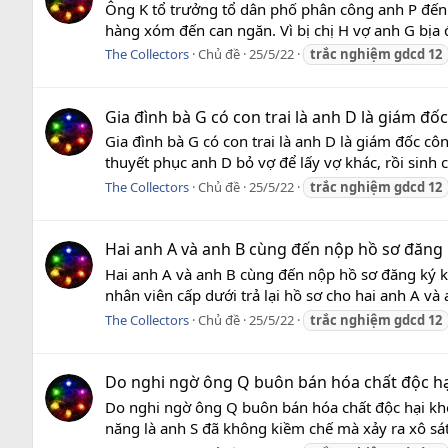
Ông K tổ trưởng tổ dân phố phân công anh P đến n
hàng xóm đến can ngăn. Vì bị chị H vợ anh G bịa 
The Collectors
Chủ đề
25/5/22
trắc
nghiệm
gdcd
12
Gia đình bà G có con trai là anh D là giám đốc 
Gia đình bà G có con trai là anh D là giám đốc c
thuyết phục anh D bỏ vợ để lấy vợ khác, rồi sinh 
The Collectors
Chủ đề
25/5/22
trắc
nghiệm
gdcd
12
Hai anh A và anh B cùng đến nộp hồ sơ đăng k
Hai anh A và anh B cùng đến nộp hồ sơ đăng ký ki
nhân viên cấp dưới trả lại hồ sơ cho hai anh A và 
The Collectors
Chủ đề
25/5/22
trắc
nghiệm
gdcd
12
Do nghi ngờ ông Q buôn bán hóa chất độc hạ
Do nghi ngờ ông Q buôn bán hóa chất độc hại khô
năng là anh S đã không kiềm chế mà xảy ra xô sá