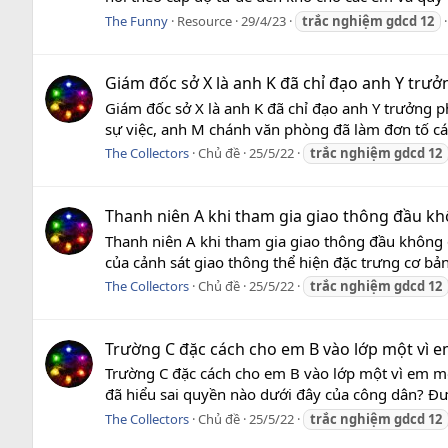
The Funny
Resource
29/4/23
trắc
nghiệm
gdcd
12
Giám đốc sở X là anh K đã chỉ đạo anh Y trưở
Giám đốc sở X là anh K đã chỉ đạo anh Y trưởng ph
sự việc, anh M chánh văn phòng đã làm đơn tố cá
The Collectors
Chủ đề
25/5/22
trắc
nghiệm
gdcd
12
Thanh niên A khi tham gia giao thông đầu kh
Thanh niên A khi tham gia giao thông đầu không 
của cảnh sát giao thông thể hiện đặc trưng cơ bản
The Collectors
Chủ đề
25/5/22
trắc
nghiệm
gdcd
12
Trường C đặc cách cho em B vào lớp một vì em
Trường C đặc cách cho em B vào lớp một vì em mớ
đã hiểu sai quyền nào dưới đây của công dân? Đư
The Collectors
Chủ đề
25/5/22
trắc
nghiệm
gdcd
12