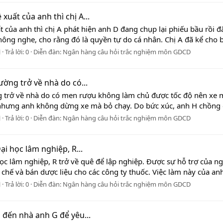
uất của anh thì chị A...
 của anh thì chị A phát hiện anh D đang chụp lại phiếu bầu rồi 
ng nghe, cho rằng đó là quyền tự do cá nhân. Chị A đã kể cho b
Trả lời: 0
Diễn đàn:
Ngân hàng câu hỏi trắc nghiệm môn GDCD
ường trở về nhà do có...
g trở về nhà do có men rượu không làm chủ được tốc độ nên xe 
hưng anh không dừng xe mà bỏ chạy. Do bức xúc, anh H chồng ch
Trả lời: 0
Diễn đàn:
Ngân hàng câu hỏi trắc nghiệm môn GDCD
ại học lâm nghiệp, R...
học lâm nghiệp, R trở về quê để lập nghiệp. Được sự hỗ trợ của n
 chế và bán dược liệu cho các công ty thuốc. Việc làm này của an
Trả lời: 0
Diễn đàn:
Ngân hàng câu hỏi trắc nghiệm môn GDCD
đến nhà anh G để yêu...