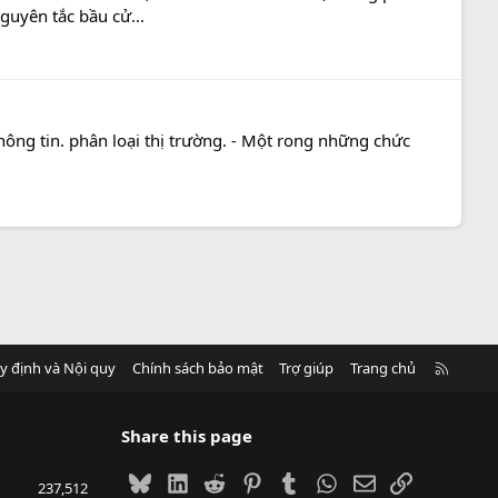
guyên tắc bầu cử...
thông tin. phân loại thị trường. - Một rong những chức
R
y định và Nội quy
Chính sách bảo mật
Trợ giúp
Trang chủ
S
S
Share this page
Bluesky
LinkedIn
Reddit
Pinterest
Tumblr
WhatsApp
Email
Link
237,512