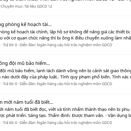
Chuyên mục:
Tài liệu GDCD 12
ng phòng kế hoạch tài...
òng kế hoạch tài chính, lập hồ sơ khống để nâng giá các thiết bị
o với cơ quan chức năng thì bị ông K điều chuyển xuống làm nhân
Trả lời: 0
Diễn đàn:
Ngân hàng câu hỏi trắc nghiệm môn GDCD
ông đội mũ bảo hiểm...
đội mũ bảo hiểm, lạnh lách dánh võng nên bị cảnh sát giao thông
 nào dưới đây của pháp luật.. Tính quy phạm phổ biến. Tính xác đ
Trả lời: 0
Diễn đàn:
Ngân hàng câu hỏi trắc nghiệm môn GDCD
 mới năm tuổi đã biết...
i năm tuổi đã biết đọc, viết và tính nhẩm thành thạo nên bị ph
ợc phát triển. Sáng tạo. Thẩm định. Được tham vấn. - Vận dụng b
Trả lời: 0
Diễn đàn:
Ngân hàng câu hỏi trắc nghiệm môn GDCD