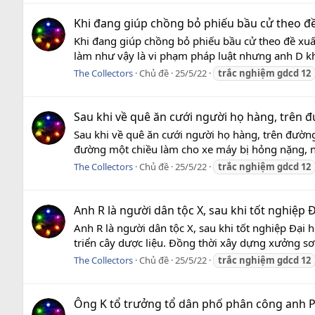
Khi đang giúp chồng bỏ phiếu bầu cử theo đề x
Khi đang giúp chồng bỏ phiếu bầu cử theo đề xuất
làm như vậy là vi phạm pháp luật nhưng anh D khô
The Collectors
Chủ đề
25/5/22
trắc
nghiệm
gdcd
12
Sau khi về quê ăn cưới người họ hàng, trên đ
Sau khi về quê ăn cưới người họ hàng, trên đườn
đường một chiều làm cho xe máy bị hỏng nặng, n
The Collectors
Chủ đề
25/5/22
trắc
nghiệm
gdcd
12
Anh R là người dân tộc X, sau khi tốt nghiệp Đ
Anh R là người dân tộc X, sau khi tốt nghiệp Đại 
triển cây dược liệu. Đồng thời xây dựng xưởng sơ
The Collectors
Chủ đề
25/5/22
trắc
nghiệm
gdcd
12
Ông K tổ trưởng tổ dân phố phân công anh P 