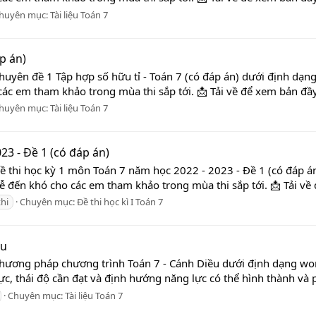
huyên mục:
Tài liệu Toán 7
p án)
huyên đề 1 Tập hợp số hữu tỉ - Toán 7 (có đáp án) dưới định dạng
ác em tham khảo trong mùa thi sắp tới. 📩 Tải về để xem bản đầy 
huyên mục:
Tài liệu Toán 7
23 - Đề 1 (có đáp án)
ề thi học kỳ 1 môn Toán 7 năm học 2022 - 2023 - Đề 1 (có đáp án
ễ đến khó cho các em tham khảo trong mùa thi sắp tới. 📩 Tải về 
thi
Chuyên mục:
Đề thi học kì I Toán 7
ều
Phương pháp chương trình Toán 7 - Cánh Diều dưới định dạng wor
ực, thái độ cần đạt và định hướng năng lực có thể hình thành và p
Chuyên mục:
Tài liệu Toán 7