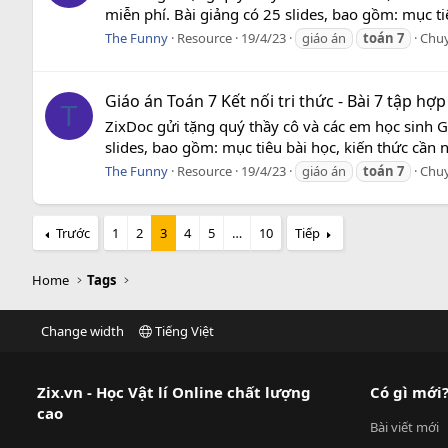
miễn phí. Bài giảng có 25 slides, bao gồm: mục ti
The Funny
Resource
19/4/23
giáo án
toán
7
Chu
Giáo án Toán 7 Kết nối tri thức - Bài 7 tập hợ
T
ZixDoc gửi tặng quý thầy cô và các em học sinh Gi
slides, bao gồm: mục tiêu bài học, kiến thức cần 
The Funny
Resource
19/4/23
giáo án
toán
7
Chu
Trước
1
2
3
4
5
…
10
Tiếp
Home
Tags
Change width
Tiếng Việt
Zix.vn - Học Vật lí Online chất lượng
Có gì mới
cao
Bài viết mới