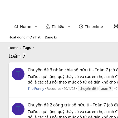
Home
Tài liệu
Thi online
Hoạt động mới nhất
Đăng kí
Home
Tags
toán 7
Chuyên đề 3 nhân chia số hữu tỉ - Toán 7 (có 
T
ZixDoc gửi tặng quý thầy cô và các em học sinh C
đó là các câu hỏi theo mức độ từ dễ đến khó cho 
The Funny
Resource
20/4/23
chuyên đề
toán
7
C
Chuyên đề 2 cộng trừ số hữu tỉ - Toán 7 (có đ
T
ZixDoc gửi tặng quý thầy cô và các em học sinh C
đó là các câu hỏi theo mức độ từ dễ đến khó cho 