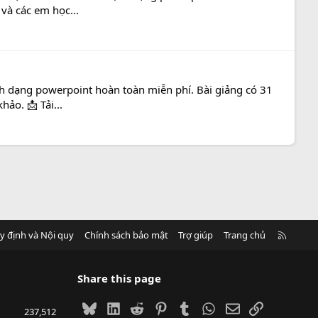
 và các em học...
ịnh dạng powerpoint hoàn toàn miễn phí. Bài giảng có 31
ảo. 📩 Tải...
R
y định và Nội quy
Chính sách bảo mật
Trợ giúp
Trang chủ
S
S
Share this page
Bluesky
LinkedIn
Reddit
Pinterest
Tumblr
WhatsApp
Email
Link
237,512