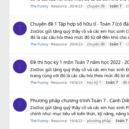
The Funny
Resource
20/4/23
chuyên đề
toán
7
C
Chuyên đề 1 Tập hợp số hữu tỉ - Toán 7 (có đá
T
ZixDoc gửi tặng quý thầy cô và các em học sinh C
đó là các câu hỏi theo mức độ từ dễ đến khó cho c
The Funny
Resource
20/4/23
chuyên đề
toán
7
C
Đề thi học kỳ 1 môn Toán 7 năm học 2022 - 20
T
ZixDoc gửi tặng quý thầy cô và các em học sinh Đ
trang cùng với đó là các câu hỏi theo mức độ từ d
The Funny
Resource
19/4/23
học kỳ 1
toán
7
đề 
Phương pháp chương trình Toán 7 - Cánh Di
T
ZixDoc gửi tặng quý thầy cô và các em học sinh 
chính như: mục tiêu về kiến thức, kỹ năng, năng l
The Funny
Resource
19/4/23
phương pháp
toán
7