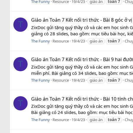
The Funny
Resource
19/4/23
giáo án
toán
7
Chu
Giáo án Toán 7 Kết nối tri thức - Bài 8 góc ở vị 
T
ZixDoc gửi tặng quý thầy cô và các em học sinh Giá
giảng có 28 slides, bao gồm: mục tiêu bài học, ki
The Funny
Resource
19/4/23
giáo án
toán
7
Chu
Giáo án Toán 7 Kết nối tri thức - Bài 9 hai đ
T
ZixDoc gửi tặng quý thầy cô và các em học sinh G
miễn phí. Bài giảng có 34 slides, bao gồm: mục ti
The Funny
Resource
19/4/23
giáo án
toán
7
Chu
Giáo án Toán 7 Kết nối tri thức - Bài 10 tính
T
ZixDoc gửi tặng quý thầy cô và các em học sinh G
Bài giảng có 24 slides, bao gồm: mục tiêu bài học
The Funny
Resource
19/4/23
giáo án
toán
7
Chu