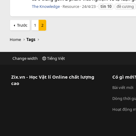
The Knowledge
Resource
24/4/23
tin
10
đề cương
Trước
1
2
Home
Tags
Change width
Tiếng Việt
Zix.vn - Học Vật lí Online chất lượng
Có gì mới
cao
Bài viết mới
Dòng thời gi
Hoạt động m