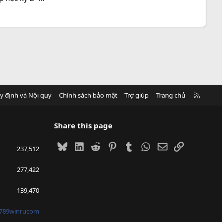
R
y định và Nội quy
Chính sách bảo mật
Trợ giúp
Trang chủ
S
S
Share this page
Bluesky
LinkedIn
Reddit
Pinterest
Tumblr
WhatsApp
Email
Link
237,512
277,422
139,470
789winrucom