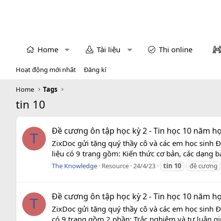
Home
Tài liệu
Thi online
Hoạt động mới nhất
Đăng kí
Home
Tags
tin 10
Đề cương ôn tập học kỳ 2 - Tin học 10 năm học
T
ZixDoc gửi tặng quý thầy cô và các em học sinh Đ
liệu có 9 trang gồm: Kiến thức cơ bản, các dạng b
The Knowledge
Resource
24/4/23
tin
10
đề cương
Đề cương ôn tập học kỳ 2 - Tin học 10 năm h
T
ZixDoc gửi tặng quý thầy cô và các em học sinh 
có 9 trang gồm 2 phần: Trắc nghiệm và tự luận giú