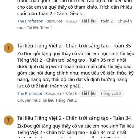
trang, bao gồm các câu hỏi theo cấp độ từ dễ đến khó
cho các em và quý thầy cô tham khảo. Trích dẫn Phiếu
cuối tuần Toán 2 - Cánh Diều -...
The Professor
Resource
7/5/23
tài
liệu
toán 2
Chuyên
mục:
Tài liệu Toán 2
Tài liệu Tiếng Việt 2 - Chân trời sáng tạo - Tuần 35
T
ZixDoc gửi tặng quý thầy cô và các em học sinh Tài liệu
Tiếng Việt 2 - Chân trời sáng tạo - Tuần 35 mới nhất
dưới định dạng word hoàn toàn miễn phí. Tài liệu bao
gồm các nội dung chính như: mục tiêu về kiến thức, kỹ
năng, năng lực, thái độ cần đạt và định hướng năng
lực có thể hình thành và phát...
The Professor
Resource
7/5/23
tài
liệu
tiếng việt 2
Chuyên mục:
Tài liệu Tiếng Việt 2
Tài liệu Tiếng Việt 2 - Chân trời sáng tạo - Tuần 34
T
ZixDoc gửi tặng quý thầy cô và các em học sinh Tài liệu
Tiếng Việt 2 - Chân trời sáng tạo - Tuần 34 mới nhất