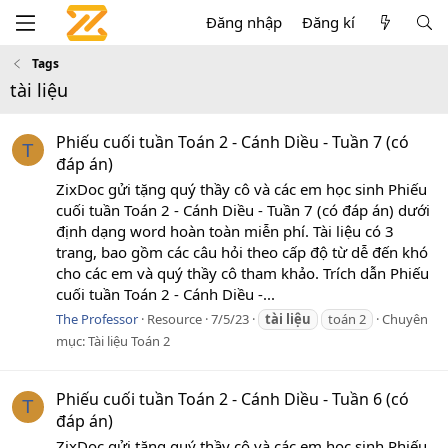
Đăng nhập
Đăng kí
Tags
tài liệu
Phiếu cuối tuần Toán 2 - Cánh Diều - Tuần 7 (có
T
đáp án)
ZixDoc gửi tặng quý thầy cô và các em học sinh Phiếu
cuối tuần Toán 2 - Cánh Diều - Tuần 7 (có đáp án) dưới
định dạng word hoàn toàn miễn phí. Tài liệu có 3
trang, bao gồm các câu hỏi theo cấp độ từ dễ đến khó
cho các em và quý thầy cô tham khảo. Trích dẫn Phiếu
cuối tuần Toán 2 - Cánh Diều -...
The Professor
Resource
7/5/23
tài
liệu
toán 2
Chuyên
mục:
Tài liệu Toán 2
Phiếu cuối tuần Toán 2 - Cánh Diều - Tuần 6 (có
T
đáp án)
ZixDoc gửi tặng quý thầy cô và các em học sinh Phiếu