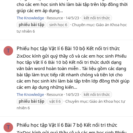
cho các em học sinh khi làm bài tập trên lớp đồng thời
giúp các em áp dụng...
The Knowledge
Resource
14/5/23
kết nối tri thức
phiếu
bài
tập
sinh học 6
Chuyên mục:
Giáo án Khoa học
tự nhiên 6
Phiếu học tập Vật lí 6 Bài 10 bộ Kết nối tri thức
T
ZixDoc kính gửi quý thầy cô và các em học sinh Phiếu
học tập Vật lí 6 Bài 10 bộ Kết nối tri thức dưới dạng
văn bản word hoàn toàn miễn . Tài liệu gồm các dạng
bài tập làm trực tiếp rất nhanh chóng và tiện lợi cho
các em học sinh khi làm bài tập trên lớp đồng thời giúp
các em áp dụng những kiến...
The Knowledge
Resource
14/5/23
kết nối tri thức
phiếu
bài
tập
vật lí 6
Chuyên mục:
Giáo án Khoa học tự
nhiên 6
Phiếu học tập Vật lí 6 Bài 7 bộ Kết nối tri thức
T
ZixDoc kính gửi quý thầy cô và các em học sinh Phiếu