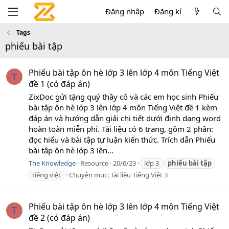
Đăng nhập
Đăng kí
Tags
phiếu bài tập
Phiếu bài tập ôn hè lớp 3 lên lớp 4 môn Tiếng Việt
T
đề 1 (có đáp án)
ZixDoc gửi tặng quý thầy cô và các em học sinh Phiếu
bài tập ôn hè lớp 3 lên lớp 4 môn Tiếng Việt đề 1 kèm
đáp án và hướng dẫn giải chi tiết dưới định dạng word
hoàn toàn miễn phí. Tài liệu có 6 trang, gồm 2 phần:
đọc hiểu và bài tập tự luận kiến thức. Trích dẫn Phiếu
bài tập ôn hè lớp 3 lên...
The Knowledge
Resource
20/6/23
lớp 3
phiếu
bài
tập
tiếng việt
Chuyên mục:
Tài liệu Tiếng Việt 3
Phiếu bài tập ôn hè lớp 3 lên lớp 4 môn Tiếng Việt
T
đề 2 (có đáp án)