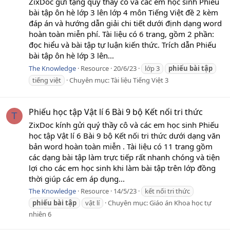
ZixDoc gửi tặng quý thầy cô và các em học sinh Phiếu
bài tập ôn hè lớp 3 lên lớp 4 môn Tiếng Việt đề 2 kèm
đáp án và hướng dẫn giải chi tiết dưới định dạng word
hoàn toàn miễn phí. Tài liệu có 6 trang, gồm 2 phần:
đọc hiểu và bài tập tự luận kiến thức. Trích dẫn Phiếu
bài tập ôn hè lớp 3 lên...
The Knowledge
Resource
20/6/23
lớp 3
phiếu
bài
tập
tiếng việt
Chuyên mục:
Tài liệu Tiếng Việt 3
Phiếu học tập Vật lí 6 Bài 9 bộ Kết nối tri thức
T
ZixDoc kính gửi quý thầy cô và các em học sinh Phiếu
học tập Vật lí 6 Bài 9 bộ Kết nối tri thức dưới dạng văn
bản word hoàn toàn miễn . Tài liệu có 11 trang gồm
các dạng bài tập làm trực tiếp rất nhanh chóng và tiện
lợi cho các em học sinh khi làm bài tập trên lớp đồng
thời giúp các em áp dụng...
The Knowledge
Resource
14/5/23
kết nối tri thức
phiếu
bài
tập
vật lí
Chuyên mục:
Giáo án Khoa học tự
nhiên 6