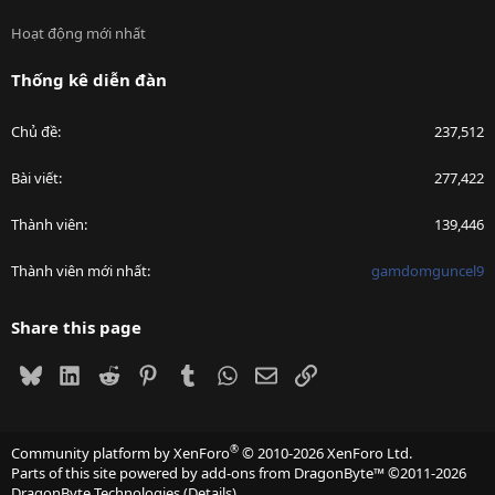
Hoạt động mới nhất
Thống kê diễn đàn
Chủ đề
237,512
Bài viết
277,422
Thành viên
139,446
Thành viên mới nhất
gamdomguncel9
Share this page
Bluesky
LinkedIn
Reddit
Pinterest
Tumblr
WhatsApp
Email
Link
®
Community platform by XenForo
© 2010-2026 XenForo Ltd.
Parts of this site powered by
add-ons from DragonByte™
©2011-2026
DragonByte Technologies
(
Details
)