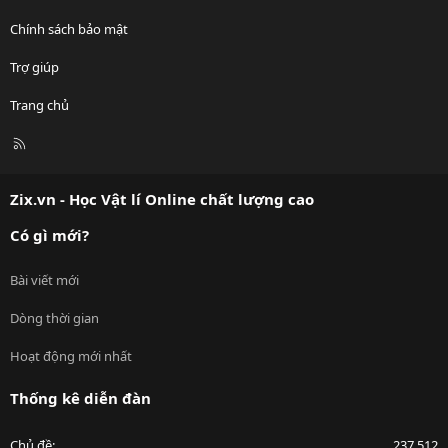
Chính sách bảo mật
Trợ giúp
Trang chủ
R
S
S
Zix.vn - Học Vật lí Online chất lượng cao
Có gì mới?
Bài viết mới
Dòng thời gian
Hoạt động mới nhất
Thống kê diễn đàn
Chủ đề
237,512