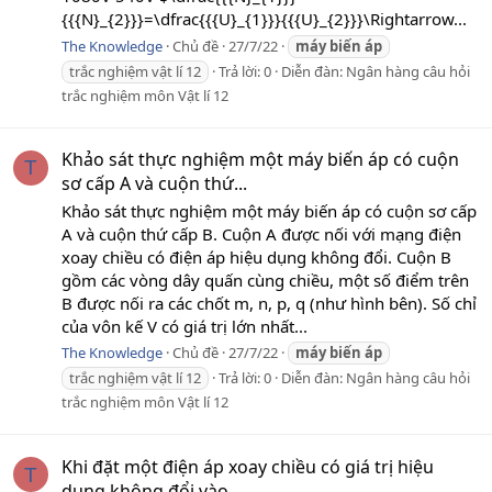
{{{N}_{2}}}=\dfrac{{{U}_{1}}}{{{U}_{2}}}\Rightarrow...
The Knowledge
Chủ đề
27/7/22
máy
biến
áp
trắc nghiệm vật lí 12
Trả lời: 0
Diễn đàn:
Ngân hàng câu hỏi
trắc nghiệm môn Vật lí 12
Khảo sát thực nghiệm một máy biến áp có cuộn
T
sơ cấp A và cuộn thứ...
Khảo sát thực nghiệm một máy biến áp có cuộn sơ cấp
A và cuộn thứ cấp B. Cuộn A được nối với mạng điện
xoay chiều có điện áp hiệu dụng không đổi. Cuộn B
gồm các vòng dây quấn cùng chiều, một số điểm trên
B được nối ra các chốt m, n, p, q (như hình bên). Số chỉ
của vôn kế V có giá trị lớn nhất...
The Knowledge
Chủ đề
27/7/22
máy
biến
áp
trắc nghiệm vật lí 12
Trả lời: 0
Diễn đàn:
Ngân hàng câu hỏi
trắc nghiệm môn Vật lí 12
Khi đặt một điện áp xoay chiều có giá trị hiệu
T
dụng không đổi vào...