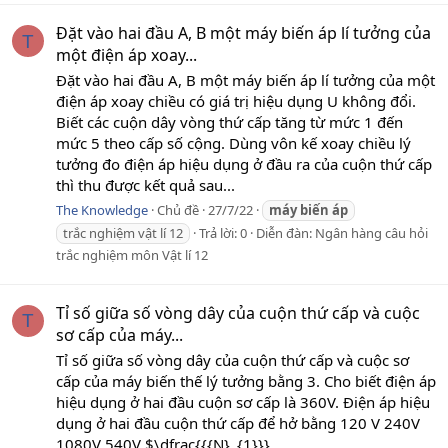
Đặt vào hai đầu A, B một máy biến áp lí tưởng của
T
một điện áp xoay...
Đặt vào hai đầu A, B một máy biến áp lí tưởng của một
điện áp xoay chiều có giá trị hiệu dụng U không đổi.
Biết các cuộn dây vòng thứ cấp tăng từ mức 1 đến
mức 5 theo cấp số cộng. Dùng vôn kế xoay chiều lý
tưởng đo điện áp hiệu dụng ở đầu ra của cuộn thứ cấp
thì thu được kết quả sau...
The Knowledge
Chủ đề
27/7/22
máy
biến
áp
trắc nghiệm vật lí 12
Trả lời: 0
Diễn đàn:
Ngân hàng câu hỏi
trắc nghiệm môn Vật lí 12
Tỉ số giữa số vòng dây của cuộn thứ cấp và cuộc
T
sơ cấp của máy...
Tỉ số giữa số vòng dây của cuộn thứ cấp và cuộc sơ
cấp của máy biến thế lý tưởng bằng 3. Cho biết điện áp
hiệu dụng ở hai đầu cuộn sơ cấp là 360V. Điện áp hiệu
dụng ở hai đầu cuộn thứ cấp để hở bằng 120 V 240V
1080V 540V $\dfrac{{{N}_{1}}}