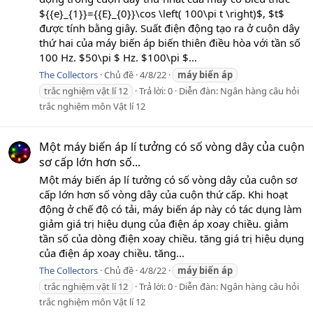
${{e}_{1}}={{E}_{0}}\cos \left( 100\pi t \right)$, $t$
được tính bằng giây. Suất điện động tạo ra ở cuộn dây
thứ hai của máy biến áp biến thiên điều hòa với tần số
100 Hz. $50\pi $ Hz. $100\pi $...
The Collectors
Chủ đề
4/8/22
máy
biến
áp
trắc nghiệm vật lí 12
Trả lời: 0
Diễn đàn:
Ngân hàng câu hỏi
trắc nghiệm môn Vật lí 12
Một máy biến áp lí tưởng có số vòng dây của cuộn
sơ cấp lớn hơn số...
Một máy biến áp lí tưởng có số vòng dây của cuộn sơ
cấp lớn hơn số vòng dây của cuộn thứ cấp. Khi hoạt
động ở chế độ có tải, máy biến áp này có tác dụng làm
giảm giá trị hiệu dụng của điện áp xoay chiều. giảm
tần số của dòng điện xoay chiều. tăng giá trị hiệu dụng
của điện áp xoay chiều. tăng...
The Collectors
Chủ đề
4/8/22
máy
biến
áp
trắc nghiệm vật lí 12
Trả lời: 0
Diễn đàn:
Ngân hàng câu hỏi
trắc nghiệm môn Vật lí 12