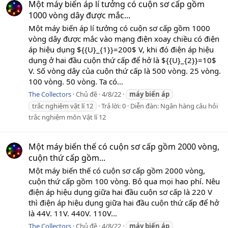
Một máy biến áp lí tưởng có cuộn sơ cấp gồm
1000 vòng dây được mắc...
Một máy biến áp lí tưởng có cuộn sơ cấp gồm 1000
vòng dây được mắc vào mạng điện xoay chiều có điện
áp hiệu dụng ${{U}_{1}}=200$ V, khi đó điện áp hiệu
dụng ở hai đầu cuộn thứ cấp để hở là ${{U}_{2}}=10$
V. Số vòng dây của cuộn thứ cấp là 500 vòng. 25 vòng.
100 vòng. 50 vòng. Ta có...
The Collectors
Chủ đề
4/8/22
máy
biến
áp
trắc nghiệm vật lí 12
Trả lời: 0
Diễn đàn:
Ngân hàng câu hỏi
trắc nghiệm môn Vật lí 12
Một máy biến thế có cuộn sơ cấp gồm 2000 vòng,
cuộn thứ cấp gồm...
Một máy biến thế có cuộn sơ cấp gồm 2000 vòng,
cuộn thứ cấp gồm 100 vòng. Bỏ qua mọi hao phí. Nêu
điện áp hiệu dụng giữa hai đầu cuộn sơ cấp là 220 V
thì điện áp hiệu dụng giữa hai đầu cuộn thứ cấp để hở
là 44V. 11V. 440V. 110V...
The Collectors
Chủ đề
4/8/22
máy
biến
áp