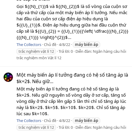
Gọi ${{N}_{1}}$ và ${{N}_{2}}$ là số vòng của cuộn sơ
cấp và thứ cấp của một máy biến áp lí tưởng. Nếu mắc
hai đầu của cuộn sơ cấp điện áp hiệu dụng là
${{U}_{1}}$. Điện áp hiệu dụng giữa hai đầu cuộn thứ
cấp sẽ là ${{U}_{2}} = {{U}_{1}}{{\left( \dfrac{{{N}_{2}}}
{{{N}_{1}}} \right)}^{2}}$...
The Collectors
Chủ đề
4/8/22
máy
biến
áp
trắc nghiệm vật lí 12
Trả lời: 0
Diễn đàn:
Ngân hàng câu hỏi
trắc nghiệm môn Vật lí 12
Một máy biến áp lí tưởng đang có hệ số tăng áp là
$k=2$. Nếu giữ...
Một máy biến áp lí tưởng đang có hệ số tăng áp là
$k=2$. Nếu giữ nguyên số vòng dây ở sơ cấp, tăng số
vòng dây ở thứ cấp lên gấp 5 lần thì chỉ số tăng áp lúc
này là $k=2$. $k=5$. $k=10$. $k=20$. Chỉ số tăng áp
lúc sau $k=10$.
The Collectors
Chủ đề
4/8/22
máy
biến
áp
trắc nghiệm vật lí 12
Trả lời: 0
Diễn đàn:
Ngân hàng câu hỏi