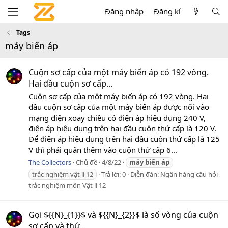
Đăng nhập
Đăng kí
Tags
máy biến áp
Cuộn sơ cấp của một máy biến áp có 192 vòng.
Hai đầu cuộn sơ cấp...
Cuộn sơ cấp của một máy biến áp có 192 vòng. Hai
đầu cuộn sơ cấp của một máy biến áp được nối vào
mạng điện xoay chiều có điện áp hiệu dụng 240 V,
điện áp hiệu dụng trên hai đầu cuộn thứ cấp là 120 V.
Để điện áp hiệu dụng trên hai đầu cuộn thứ cấp là 125
V thì phải quấn thêm vào cuộn thứ cấp 6...
The Collectors
Chủ đề
4/8/22
máy
biến
áp
trắc nghiệm vật lí 12
Trả lời: 0
Diễn đàn:
Ngân hàng câu hỏi
trắc nghiệm môn Vật lí 12
Gọi ${{N}_{1}}$ và ${{N}_{2}}$ là số vòng của cuộn
sơ cấp và thứ...