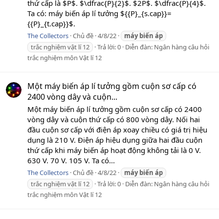
thứ cấp là $P$. $\dfrac{P}{2}$. $2P$. $\dfrac{P}{4}$.
Ta có: máy biến áp lí tưởng ${{P}_{s.cap}}=
{{P}_{t.cap}}$.
The Collectors
Chủ đề
4/8/22
máy
biến
áp
trắc nghiệm vật lí 12
Trả lời: 0
Diễn đàn:
Ngân hàng câu hỏi
trắc nghiệm môn Vật lí 12
Một máy biến áp lí tưởng gồm cuộn sơ cấp có
2400 vòng dây và cuộn...
Một máy biến áp lí tưởng gồm cuộn sơ cấp có 2400
vòng dây và cuộn thứ cấp có 800 vòng dây. Nối hai
đầu cuộn sơ cấp với điện áp xoay chiều có giá trị hiệu
dụng là 210 V. Điện áp hiệu dụng giữa hai đầu cuộn
thứ cấp khi máy biến áp hoạt động không tải là 0 V.
630 V. 70 V. 105 V. Ta có...
The Collectors
Chủ đề
4/8/22
máy
biến
áp
trắc nghiệm vật lí 12
Trả lời: 0
Diễn đàn:
Ngân hàng câu hỏi
trắc nghiệm môn Vật lí 12