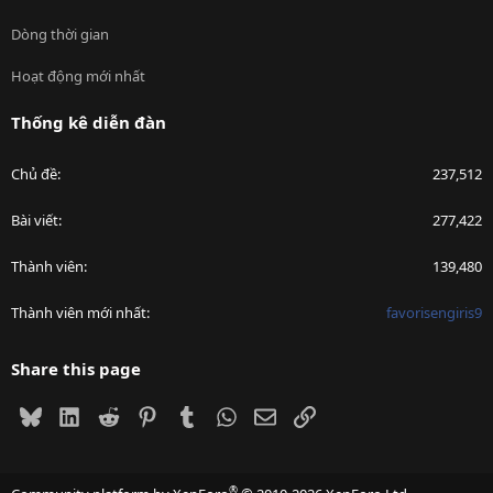
Dòng thời gian
Hoạt động mới nhất
Thống kê diễn đàn
Chủ đề
237,512
Bài viết
277,422
Thành viên
139,480
Thành viên mới nhất
favorisengiris9
Share this page
Bluesky
LinkedIn
Reddit
Pinterest
Tumblr
WhatsApp
Email
Link
®