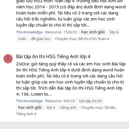
giao lưu HSG môn Toán lớp 4 Trường tiểu học Kim An
năm học 2014 - 2015 (có đáp án) dưới định dạng word
hoàn toàn miễn phí. Tài liệu có 3 trang với các dạng
câu hỏi trắc nghiệm, tự luận giúp các em học sinh
luyện tập chuẩn bị cho kì thi sắp tới...
The Knowledge
Resource
15/6/23
học
sinh
giỏi
lớp 4
toán
đề giao lưu
Chuyên mục:
Đề thi HSG Toán 4
Bài tập ôn thi HSG Tiếng Anh lớp 4
T
ZixDoc gửi tặng quý thầy cô và các em học sinh Bài tập
ôn thi HSG Tiếng Anh lớp 4 dưới định dạng word hoàn
toàn miễn phí. Tài liệu có 6 trang với các dạng câu hỏi
tự luận giúp các em học sinh luyện tập chuẩn bị cho kì
thi sắp tới. Trích dẫn Bài tập ôn thi HSG Tiếng Anh lớp
4: 136. Listen to...
The Knowledge
Resource
6/6/23
bài tập ôn thi
học
sinh
giỏi
lớp 4
tiếng anh
Chuyên mục:
Tài liệu
Tiếng Anh 4