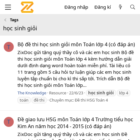
Đăng nhập
Đăng kí
Tags
học sinh giỏi
Bộ đề thi học sinh giỏi môn Toán lớp 4 (có đáp án)
T
ZixDoc gửi tặng quý thầy cô và các em học sinh Bộ đề
thi học sinh giỏi môn Toán lớp 4 kèm hướng dẫn giải
dưới định dạng word hoàn toàn miễn phí. Tài liệu có
11 trang gồm 5 câu hỏi tự luận giúp các em học sinh
luyện tập chuẩn bị cho kì thi sắp tới. Trích dẫn Bộ đề
thi học sinh giỏi môn Toán lớp...
The Knowledge
Resource
22/6/23
học
sinh
giỏi
lớp 4
toán
đề thi
Chuyên mục:
Đề thi HSG Toán 4
Đề giao lưu HSG môn Toán lớp 4 Trường tiểu học
T
Kim An năm học 2014 - 2015 (có đáp án)
ZixDoc gửi tặng quý thầy cô và các em học sinh Đề