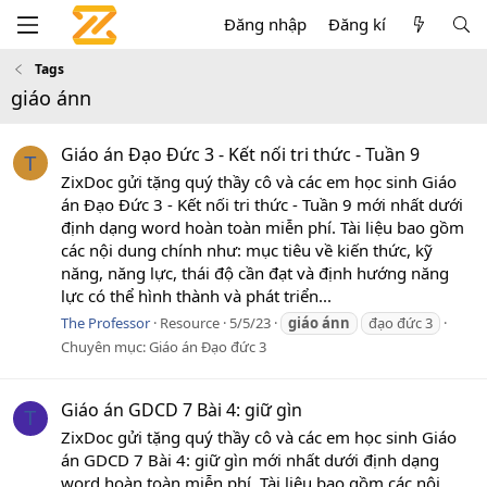
Đăng nhập
Đăng kí
Tags
giáo ánn
Giáo án Đạo Đức 3 - Kết nối tri thức - Tuần 9
T
ZixDoc gửi tặng quý thầy cô và các em học sinh Giáo
án Đạo Đức 3 - Kết nối tri thức - Tuần 9 mới nhất dưới
định dạng word hoàn toàn miễn phí. Tài liệu bao gồm
các nội dung chính như: mục tiêu về kiến thức, kỹ
năng, năng lực, thái độ cần đạt và định hướng năng
lực có thể hình thành và phát triển...
The Professor
Resource
5/5/23
giáo
ánn
đạo đức 3
Chuyên mục:
Giáo án Đạo đức 3
Giáo án GDCD 7 Bài 4: giữ gìn
T
ZixDoc gửi tặng quý thầy cô và các em học sinh Giáo
án GDCD 7 Bài 4: giữ gìn mới nhất dưới định dạng
word hoàn toàn miễn phí. Tài liệu bao gồm các nội