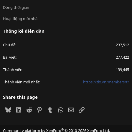
Dòng thời gian
Hoạt động mới nhất
Thống kê diễn đàn
Chủ đề
237,512
Bài viết
277,422
Thành viên
139,445
Thành viên mới nhất
https://zix.vn/members/tr
Share this page
Bluesky
LinkedIn
Reddit
Pinterest
Tumblr
WhatsApp
Email
Link
®
Community platform by XenForo
© 2010-2026 XenForo Ltd.