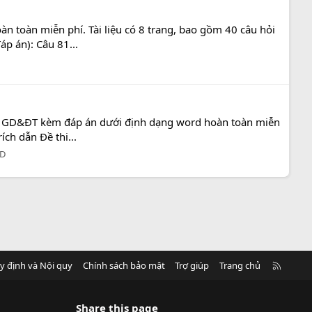
 toàn miễn phí. Tài liệu có 8 trang, bao gồm 40 câu hỏi
p án): Câu 81...
Bộ GD&ĐT kèm đáp án dưới định dạng word hoàn toàn miễn
ích dẫn Đề thi...
CD
R
y định và Nội quy
Chính sách bảo mật
Trợ giúp
Trang chủ
S
S
Share this page