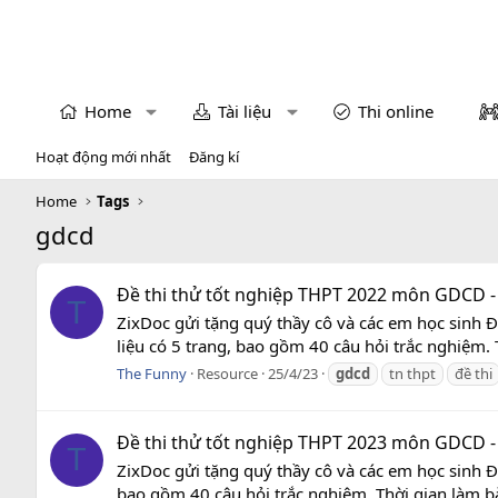
Home
Tài liệu
Thi online
Hoạt động mới nhất
Đăng kí
Home
Tags
gdcd
Đề thi thử tốt nghiệp THPT 2022 môn GDCD - 
T
ZixDoc gửi tặng quý thầy cô và các em học sinh 
liệu có 5 trang, bao gồm 40 câu hỏi trắc nghiệm. T
The Funny
Resource
25/4/23
gdcd
tn thpt
đề thi
Đề thi thử tốt nghiệp THPT 2023 môn GDCD - 
T
ZixDoc gửi tặng quý thầy cô và các em học sinh Đ
bao gồm 40 câu hỏi trắc nghiệm. Thời gian làm bài