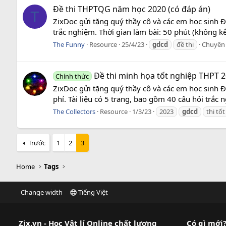
Đề thi THPTQG năm học 2020 (có đáp án)
T
ZixDoc gửi tặng quý thầy cô và các em học sinh 
trắc nghiệm. Thời gian làm bài: 50 phút (không kể
The Funny
Resource
25/4/23
gdcd
đề thi
Chuyên
Đề thi minh họa tốt nghiệp THPT
Chính thức
ZixDoc gửi tặng quý thầy cô và các em học sinh
phí. Tài liệu có 5 trang, bao gồm 40 câu hỏi trắc n
The Collectors
Resource
1/3/23
2023
gdcd
thi tố
Trước
1
2
3
Home
Tags
Change width
Tiếng Việt
Zix.vn - Học Vật lí Online chất lượng
Có gì mới