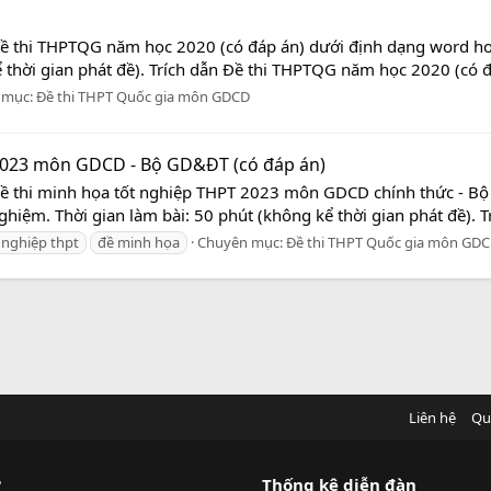
Đề thi THPTQG năm học 2020 (có đáp án) dưới định dạng word hoàn
 thời gian phát đề). Trích dẫn Đề thi THPTQG năm học 2020 (có đá
 mục:
Đề thi THPT Quốc gia môn GDCD
 2023 môn GDCD - Bộ GD&ĐT (có đáp án)
 Đề thi minh họa tốt nghiệp THPT 2023 môn GDCD chính thức - 
ghiệm. Thời gian làm bài: 50 phút (không kể thời gian phát đề). Tr
t nghiệp thpt
đề minh họa
Chuyên mục:
Đề thi THPT Quốc gia môn GD
Liên hệ
Qu
?
Thống kê diễn đàn