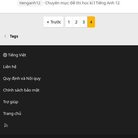
tienganh12
Chuyên mục:
Đề thi học kì I Tiếng Anh 12
Trước
1
2
3
4
Tags
Tiếng Việt
Liên hệ
Quy định và Nội quy
Chính sách bảo mật
Trợ giúp
Trang chủ
R
S
S